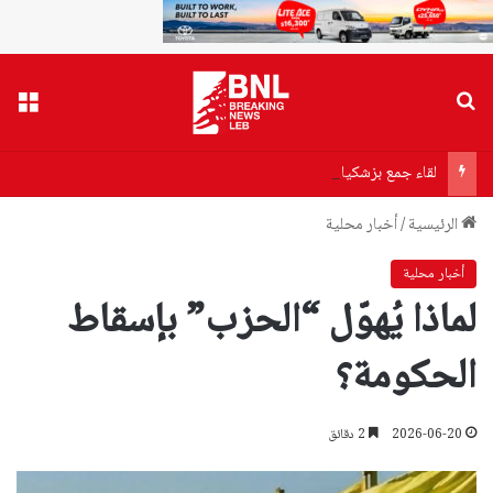
بحث عن
القا
لقاء جمع بزشكيان بخامنئي اليوم.. ماذا دار بينهما؟
الرئيسية
/
أخبار محلية
أخبار محلية
لماذا يُهوّل “الحزب” بإسقاط
الحكومة؟
2026-06-20
2 دقائق