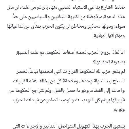
ضغط الشارع بداعي الاستياء الشعبي منها، بالرغم من علمه، ان مثل
هذه الدعوة، مرفوضة من اكثرية اللبنانيين والسياسيين على حدٍّ
سواء، ودونها محاذير ومخاطر، لن يكون الحزب بمنأى عن تداعياتها
ومؤثراتها المؤذية.
اما لماذا يروج الحزب لحملة اسقاط الحكومة، مع علمه المسبق
بصعوبة تحقيقها؟
لم يغفر حزب لله للحكومة القرارات التي اتخذتها تباعاً، لحصر
السلاح بيد الدولة وحدها، وملاحقة كل من يخالف هذه القرارات
واحالته إلى القضاء، وهو ما حصل بالفعل، ولم تتراجع الحكومة عن
قراراتها برغم كل التهديدات والوعيد الصادر عن قيادات الحزب
ونوابه.
بستبق الحزب بهذا التهويل المتواصل، التدابير والإجراءات التي