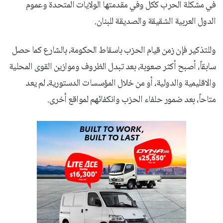
في مشكلة الحرب ككل وفي مقدمتها الولايات المتحدة وعموم
الدول العربية الشقيقة والصديقة للبنان.
وللتذكير فإن زمن قيام الحزب باسقاط الحكومة، بالشارع كما حصل
سابقاً، أصبح أكثر صعوبة، بعد تبدل الظروف وموازين القوى المحلية
والاقليمية والدولية، أو من خلال المؤسسات الدستورية، لم يعد
متاحاً، بعد ضمور حلفاء الحزب وانكفائهم لمواقع أخرى.