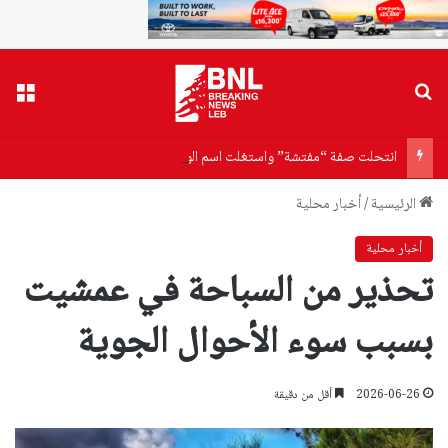
بحث عن
القا
انتحلت صفة “مفتشة” واستغلت اسم الوزارة.. وزير الاقتصاد يشكر قوى الأمن على كشفها
الرئيسية
/
أخبار محلية
أخبار محلية
تحذير من السباحة في عمشيت
بسبب سوء الأحوال الجوية
2026-06-26
أقل من دقيقة