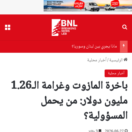
بحث عن
القا
ماذا يجري بين لبنان وسوريا؟
الرئيسية
/
أخبار محلية
أخبار محلية
باخرة المازوت وغرامة الـ1.26
مليون دولار: من يحمل
المسؤولية؟
2026-06-27
3 دقائق