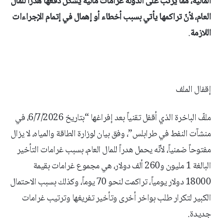
المالية، ممّا يرتّب على الدولة غرامات مالية يشكّل دفعها هدراً للمال
العام، لأنّ تراكمها يأتي بسبب أخطاء أو إهمال في إتمام الإجراءات
اللازمة
.
إقفال الملف
ملفّ الباخرة الذي أقفل تقنياً بعد إفراغها “بتاريخ 6/7/2026، في
منشآت النفط في طرابلس”، وفق بيان لوزارة الطاقة والمياه، لا يزال
مفتوحاً ضمنياً، لأنّه يحمل هدراً للمال العام، بسبب غرامات التأخير
البالغة 1 مليون و260 ألف دولار، هي مجموع غرامات بقيمة
18000 دولار يومياً، تراكمت لنحو 70 يوماً، وكذلك بسبب الاحتمال
الكبير لتكرار طلب بواخر أخرى وتأخير تفريغها وترتيب غرامات
جديدة.