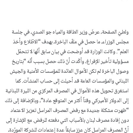
ولطيّ الصفحة، عرضَ وزير الطاقة والمياه جو الصدي، في جلسة
مجلس الوزراء، ما حصل في ملفّ الباخرة، بهدف “الاطّلاع وأخذ
العلم”. وكانت الوزارة قد أوضحت في بيان سابق أنّها لا تتحمّل
مسؤولية تأخير الإفراغ، وأكّدت أنّ ذلك حصل بسبب أنّه “بتاريخ
وصول الباخرة لم تكن الأموال العائدة للمؤسسات الأمنية والجيش
اللبناني والمؤسسات العامة قد أحيلت إلى حساب المنشآت. كما
استغرق تحويل هذه الأموال في المصرف المركزي من الليرة اللبنانية
إلى الدولار الأميركي وقتاً أكثر من المتوقع عادة”، وبالإضافة إلى ذلك
“ظهرت مشكلة جديدة مع رفض المصرف المراسل تعزيز الاعتماد
دون إفادة مصرف لبنان بالأسباب التي دفعته للرفض. مع الإشارة إلى
أنَّ المصرف المراسل كان عزز سابقاً عدة إعتمادات للشركة المورّدة،