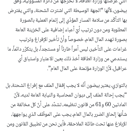
التي عرضتها وزارة الطاقة، لا تخرجها من دائرة المسؤولية، وفق
بيضون، لأنّها “الجهة الوسيطة التي اشترت الشحنة، والتي يفترض
بها التأكّد من سلامة المسار المؤدّي إلى إتمام العملية بالصورة
المطلوبة ومن دون ترتيب أيّ أعباء إضافية على الخزينة العامة
بصورة تهدد المال العام، خصوصاً وأنّ تأخير الإفراغ وترتيب
غرامات على التأخير، ليس أمراً طارئاً أو مستجداً، بل يتكرّر دائماً، ما
يستدعي من وزارة الطاقة أخذ ذلك بعين الاعتبار واستباق أي
عراقيل، لأنّ الوزارة مؤتمنة على المال العام”.
بالتوازي، يعتبر بيضون أنّه لا يجب إقفال الملف مع إفراغ الشحنة، بل
“يجب إحالة الملف إلى ديوان المحاسبة والنيابة العامة لديه، لأنّ
المادتين 60 و61 من قانون تنظيمه، تشدّد على أنّ كل مخالفة من
شأنها إلحاق الضرر بالمال العام، يجب على الموظّف الذي يواجهها،
الإبلاغ عنها تحت طائلة الملاحقة، فأين نحن من تطبيق القانون ومن