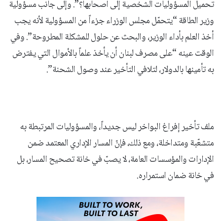
تحميل المسؤوليات الشخصية إلى أصحابها؟”. وإلى جانب مسؤولية
وزير الطاقة “يتحمّل مجلس الوزراء جزءاً من المسؤولية لأنه يجب
أخذ العلم بأداء الوزير، والبحث عن حلول للمشكلة المطروحة”. وفي
الوقت عينه “على مصرف لبنان أن يأخذ علماً بالأموال التي يفترض
به تأمينها بالدولار، لتلافي التأخير عند وصول الشحنة”.
ملف تأخير إفراغ البواخر ليس جديداً، والمسؤوليات المرتبطة به
متشعّبة ومتداخلة، ومع ذلك، فإنّ المسار الإداري المعتمد ضمن
الإدارات والمؤسسات العامة، لا يصبّ في خانة تصحيح المسار، بل
في خانة ضمان استمراره.