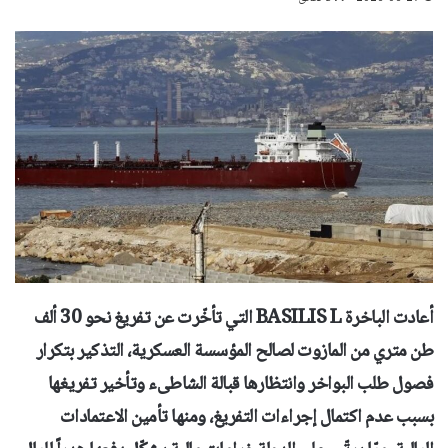
أعادت الباخرة BASILIS L التي تأخّرت عن تفريغ نحو 30 ألف
طن متري من المازوت لصالح المؤسسة العسكرية، التذكير بتكرار
فصول طلب البواخر وانتظارها قبالة الشاطىء وتأخير تفريغها
بسبب عدم اكتمال إجراءات التفريغ، ومنها تأمين الاعتمادات