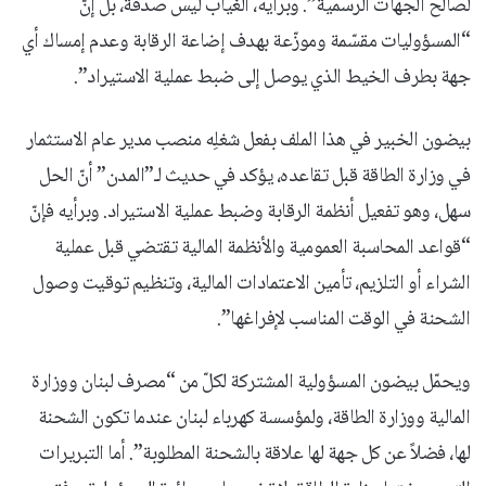
لصالح الجهات الرسمية”. وبرأيه، الغياب ليس صدفة، بل إنّ
“المسؤوليات مقسّمة وموزّعة بهدف إضاعة الرقابة وعدم إمساك أي
جهة بطرف الخيط الذي يوصل إلى ضبط عملية الاستيراد”.
بيضون الخبير في هذا الملف بفعل شغلِه منصب مدير عام الاستثمار
في وزارة الطاقة قبل تقاعده، يؤكد في حديث لـ”المدن” أنّ الحل
سهل، وهو تفعيل أنظمة الرقابة وضبط عملية الاستيراد. وبرأيه فإنّ
“قواعد المحاسبة العمومية والأنظمة المالية تقتضي قبل عملية
الشراء أو التلزيم، تأمين الاعتمادات المالية، وتنظيم توقيت وصول
الشحنة في الوقت المناسب لإفراغها”.
ويحمّل بيضون المسؤولية المشتركة لكلّ من “مصرف لبنان ووزارة
المالية ووزارة الطاقة، ولمؤسسة كهرباء لبنان عندما تكون الشحنة
لها، فضلاً عن كل جهة لها علاقة بالشحنة المطلوبة”. أما التبريرات