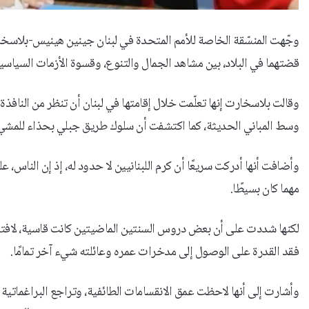
وجّهت المنسّقة الخاصة للأمم المتحدة في لبنان جينين هينيس-بلاسخار
قضتهما في البلاد، بين مشاهد الجمال والتنوع، وقسوة الأزمات السياسي
وقالت بلاسخارت إنها تعلّمت خلال إقامتها في لبنان أن تنظر من النافذة 
وسط المباني الحديثة، كما اكتشفت أن سلوك طريق جبلي بحذاء للمشي 
وأضافت أنها أدركت سريعًا أن كرم اللبنانيين لا حدود له، إذ إن الناس، 
مهما كان بسيطًا.
لكنها شددت على أن بعض دروس السنتين الماضيتين كانت قاسية، لافتة
فقد القدرة على الوصول إلى مدخرات عمره وعائلته شيء آخر تمامًا.
وأشارت إلى أنها لاحظت عمق الانقسامات الطائفية، وتراجع البراغمات