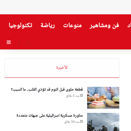
د
فن ومشاهير
منوعات
رياضة
تكنولوجيا
إضاف
الأخيرة
قطعة حلوى قبل النوم قد تؤذي القلب.. ما السبب؟
منذ 5 دقائق
مناورة عسكرية اسرائيلية على جبهات متعددة
منذ 10 دقائق