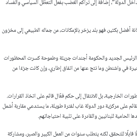
داخل الدولة”، إضافة إلى تراكم الغضب بفعل التعطّل السياسي والفساد
نة أفضل بكثير، فهو بلد يزخر بالإمكانات، من جماله الطبيعي إلى مخزون
بنّي الرئيس الجديد والحكومة أجندات جريئة وطموحة كسرت المحظورات
خيرة في واشنطن وما نتج عنها من اتفاق إطاري، وإن كانت جزءًا من
رات الخارجية، بل للانتقال إلى حكم فعّال قائم على اتخاذ القرارات.
لقائم على مركزية دور الدولة غاب لفترة طويلة، ما يستدعي مقاربة أشمل
 الحامية للبنانيين والقادرة على تلبية احتياجاتهم.
ا قابلًا للتحقق، لكنه يتطلب سنوات من العمل الكبير والصبر، ومشاركة