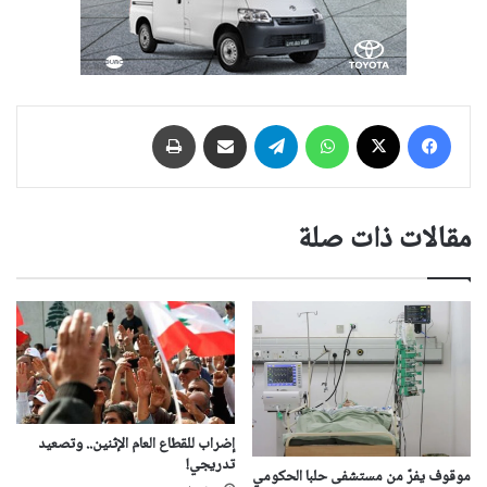
فيسبوك
‫X
واتساب
تيلقرام
مشاركة عبر البريد
طباعة
مقالات ذات صلة
إضراب للقطاع العام الإثنين.. وتصعيد
تدريجي!
موقوف يفرّ من مستشفى حلبا الحكومي