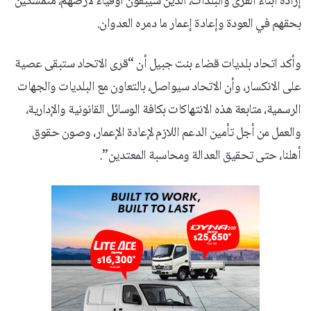
إرادة أبناء القرى والبلدات، الذين سيبقون أوفياء لأرضهم، متمسكين
بحقهم في العودة وإعادة إعمار ما دمره العدوان.
وأكد اتحاد بلديات قضاء بنت جبيل أن “قرى الاتحاد ستبقى عصية
على الانكسار، وأن الاتحاد سيواصل، بالتعاون مع البلديات والجهات
الرسمية، متابعة هذه الانتهاكات بكافة الوسائل القانونية والإدارية،
والعمل من أجل تأمين الدعم اللازم لإعادة الإعمار، وصون حقوق
أهلنا، حتى تحقيق العدالة ومحاسبة المعتدين”.