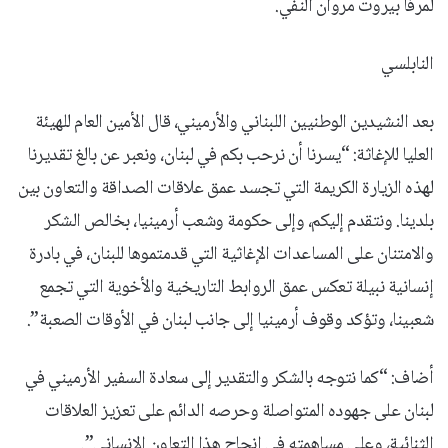
لمرفأ بيروت مروان النفي.
النابلسي
بعد النشيدين الوطنيين اللبناني والأرميني، قال الأمين العام للهيئة
العليا للإغاثة: “يسرنا أن نرحب بكم في لبنان، ونعبر عن بالغ تقديرنا
لهذه الزيارة الكريمة التي تجسد عمق علاقات الصداقة والتعاون بين
بلدينا. ونتقدم إليكم، وإلى حكومة وشعب أرمينيا، بخالص الشكر
والامتنان على المساعدات الإغاثية التي قدمتموها للبنان، في بادرة
إنسانية نبيلة تعكس عمق الروابط التاريخية والأخوية التي تجمع
شعبينا، وتؤكد وقوف أرمينيا إلى جانب لبنان في الأوقات الصعبة”.
أضاف: “كما نتوجه بالشكر والتقدير إلى سعادة السفير الأرميني في
لبنان على جهوده المتواصلة وحرصه الدائم على تعزيز العلاقات
الثنائية، وعلى مساهمته في إنجاح هذا التعاون الإنساني”.