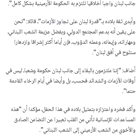
جانب لبنان واجبا أخلاقيا تلتزم به الحكومة الأرمينية بشكل كامل”.
وأبدى ثقة بلاده بـ”قدرة لبنان على تجاوز الأزمات”، قائلا: “نحن
على يقين أنه بدعم المجتمع الدولي، وبفضل عزيمة الشعب اللبناني،
ومهاراته، وإيمانه، وعمله الدؤوب، فإن أياما أكثر إشراقا وازدهارا
ستلوح في أفق لبنان”.
أضاف: “إننا ملتزمون بالبقاء إلى جانب لبنان حكومة وشعبا، ليس في
أوقات الأزمات والشدائد فحسب، بل وأيضا في أيام الرخاء القادمة
حتما”.
وأكد فخره واعتزازه بتمثيل بلاده في هذا الحفل، مؤكدا أن “هذه
المساعدات الإنسانية تأتي من القلب تعبيرا عن التضامن الصادق
والأخوي من الشعب الأرميني إلى الشعب اللبناني”.