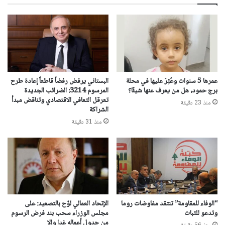
عمرها 5 سنوات وعُثِرَ عليها في محلة
البستاني يرفض رفضاً قاطعاً إعادة طرح
برج حمود، هل من يعرف عنها شيئًا؟
المرسوم 3214: الضرائب الجديدة
تعرقل التعافي الاقتصادي وتناقض مبدأ
منذ 23 دقيقة
الشراكة
منذ 31 دقيقة
“الوفاء للمقاومة” تنتقد مفاوضات روما
الإتحاد العمالي لوّح بالتصعيد: على
وتدعو للثبات
مجلس الوزراء سحب بند فرض الرسوم
من جدول أعماله غدا وإلا