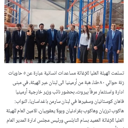
تسلمت الهيئة العليا للإغاثة مساعدات انسانية عبارة عن ٥ حاويات
زنة حوالي ٨٠ طنا، هبة من أرمينيا الى لبنان عبر الهيئة، في مبنى
ادارة واستثمار مرفأ بيروت، بحضور نائب وزير خارجية أرمينيا
فاهان كوستانيان وسفيرها في لبنان سارمن باغداساريا، النواب:
هاكوب ترزيان وهاكوب بقرادنيان وبولا يعقوبيان، الامين العام للهيئة
العليا للإغاثة العميد بسام النابلسي ورئيس مجلس ادارة المدير العام