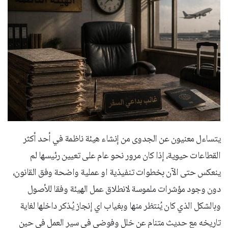
يتساءل معنيون عن الجدوى من إنشاء هيئة ناظمة في أحد أكثر
القطاعات حيوية، إذا كان مرور نحو عام على تعيين رئيسها لم
ينعكس حتى الآن بخطوات تنفيذية او عملية واضحة وفق القانون،
دون وجود مؤشرات ملموسة لانطلاق عمل الهيئة وفقا للأصول
وبالشكل الذي كان يُنتظر منها وبغياب اي إنجاز يُذكر داخلها لغاية
تاريخه مع حديث متنام عن خلل وفوضى في سير العمل في حين