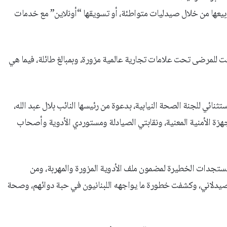
، وبيعها من خلال صيدليات متواطئة، أو تسويقها “أونلاين” مع خدمات
 للمرضى تحت علامات تجارية عالمية مزورة، وبمبالغ طائلة، فيما هي
ائي للجنة الصحة النيابية، بدعوة من رئيسها النائب بلال عبد الله،
أجهزة الأمنية المعنية، ونقابتي الصيادلة ومستوردي الأدوية وأصحاب
من المستجدات الخطيرة لمضمون ملف الأدوية المزورة والمهربة، ومن
صيدلاني، وكشفت خطورة ما يواجهه اللبنانيون في حبة دوائهم، وصحة