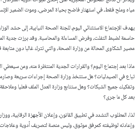
ويذكر أن نتائج الفحوص المخبرية على إحدى عبوات أدوية السرطان ال
مياه وملح فقط، في استهتار فاضح بحياة المرضى، وموت الضمير الإنسا
يهدف الإجتماع الاستثنائي اليوم، للجنة الصحة النيابية، إلى حشد الو
حاسمة لضبط التفلت، وفرض المساءلة والمحاسبة. وقد برزت جدية المع
مصير الشكاوى المحالة من وزارة الصحة، والتي تترك غالبا دون متابعة ق
ماذا بعد إجتماع اليوم؟ والقرارات الجدية المنتظرة منه، ومن سيعطي ا
تباع في الصيدليات؟ هل ستتخذ وزارة الصحة إجراءات سريعة وصارمة
وتفكيك جميع الشبكات؟ وهل ستتابع وزارة العدل الملف فعليا وملاحقة
بعد كل ما جرى؟
لذا، المطلوب التشدد في تطبيق القانون، وإعلان الأجهزة الرقابية، ووزا
وإعادته لوظيفته كمرفق موثوق، وليس منصة لتصريف أدوية وعلاجات فا