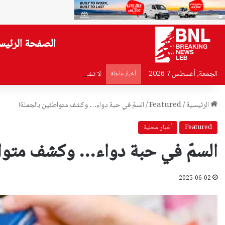
الصفحة الرئيس
الجمعة, أغسطس 7 2026
لا تشارك رمز OTP…تحذير من قوى الأمن
أخبار عاجلة
الرئيسية
/
Featured
/
السمّ في حبة دواء… وكشف متواطئين بالجملة!
Featured
أخبار محلية
السمّ في حبة دواء… وكشف متواط
2025-06-02