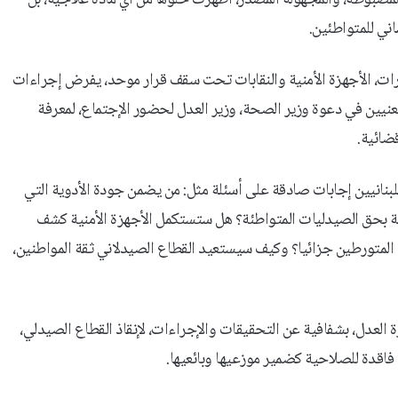
مضبوطة، والمجهولة المصدر، أظهرت خلوها من أي مادة علاجية، بل
ني للمتواطئين.
زارات، الأجهزة الأمنية والنقابات تحت سقف قرار موحد، يفرض إجراءات
نيين في دعوة وزير الصحة، وزير العدل لحضور الإجتماع، لمعرفة
ضائية.
للبنانيين إجابات صادقة على أسئلة مثل: من يضمن جودة الأدوية التي
 بحق الصيدليات المتواطئة؟ هل ستستكمل الأجهزة الأمنية كشف
 المتورطين جزائيا؟ وكيف سيستعيد القطاع الصيدلاني ثقة المواطنين،
رة العدل، بشفافية عن التحقيقات والإجراءات، لإنقاذ القطاع الصيدلي،
قدة للصلاحية كضمير موزعيها وبائعيها.