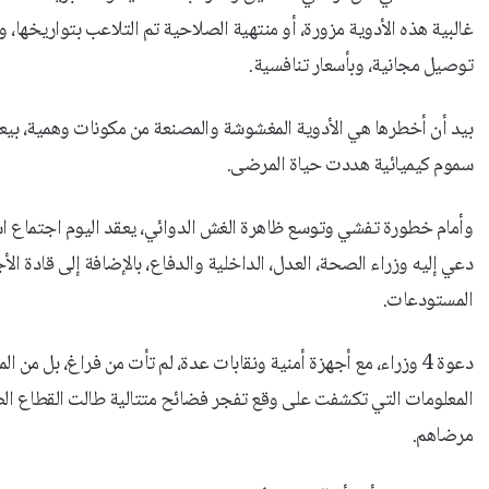
غالبية هذه الأدوية مزورة، أو منتهية الصلاحية تم التلاعب بتواريخها
توصيل مجانية، وبأسعار تنافسية.
بيد أن أخطرها هي الأدوية المغشوشة والمصنعة من مكونات وهمية، بيعت
سموم كيميائية هددت حياة المرضى.
وأمام خطورة تفشي وتوسع ظاهرة الغش الدوائي، يعقد اليوم اجتماع استثن
دعي إليه وزراء الصحة، العدل، الداخلية والدفاع، بالإضافة إلى قادة ال
المستودعات.
دعوة 4 وزراء، مع أجهزة أمنية ونقابات عدة، لم تأت من فراغ، بل 
المعلومات التي تكشفت على وقع تفجر فضائح متتالية طالت القطاع ال
مرضاهم.