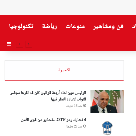
د
فن ومشاهير
منوعات
رياضة
تكنولوجيا
إضاف
الأخيرة
الرئيس عون اعاد أربعة قوانين كان قد اقرها مجلس
النواب لاعادة النظر فيها
منذ 16 دقيقة
لا تشارك رمز OTP…تحذير من قوى الأمن
منذ 23 دقيقة