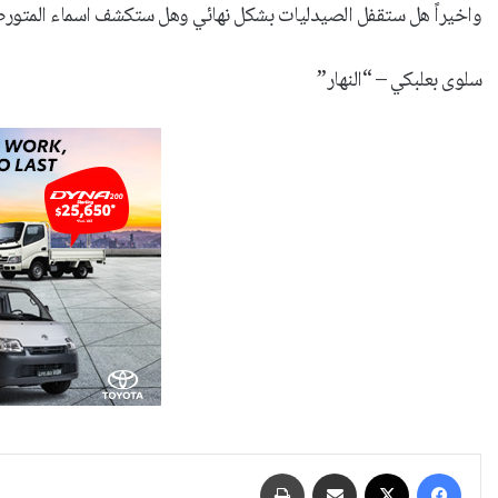
واخيراً هل ستقفل الصيدليات بشكل نهائي وهل ستكشف اسماء المتورطي
سلوى بعلبكي – “النهار”
فيسبوك
‫X
مشاركة عبر البريد
طباعة