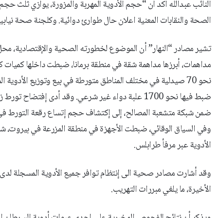
النائب عبدالله أكد أن “حجم الأدوية المهربة والمزورة، يوازي ثلث حجم
الصحة والنقابات المعنية اعلان حال طوارئ دوائية. وكلجنة صحة نيابية،
تشير مصادر “النهار” أن الموضوع لخطورته الصحية والإقتصادية، محل م
مداهمات، أبرزها مداهمة شقة في منطقة برمانا، ضبطت داخلها كميات كب
نحو 70 صيدلية في مختلف المناطق متورطة في بيع وتوزيع الأدوية 
ضبط فيها نحو 1700 علبة دواء غير شرعي. وقد أدى إفتضاح
ضمن شبكة متشعبة المصالح، إلى إكتشاف حجم إتساع رقعة التورط في
وفي السياق الوقائي، ضبطت الأجهزة في منطقة المزرعة في بيروت، شرك
الأدوية عبر مرفأ طرابلس.
وقد أشارت مصادر صحية الى إنتظام توافر جميع الأدوية المسجلة لد
الأخيرة، ما يلغي مبررات التهريب.