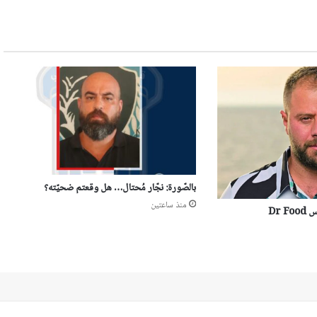
بالصّورة: نجّار مُحتال… هل وقعتم ضحيّته؟
منذ ساعتين
Dr