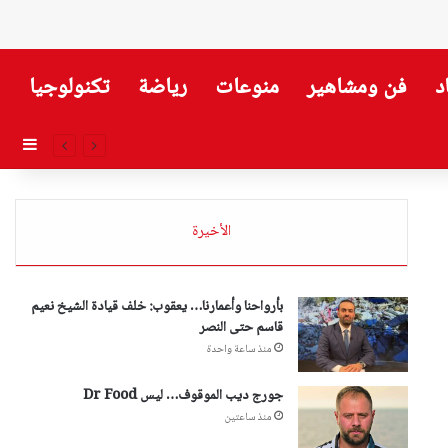
د
فن ومشاهير
منوعات
رياضة
تكنولوجيا
إضاف
الأخيرة
بأرواحنا وأعمارنا… يعقوب: خلف قيادة الشيخ نعيم
قاسم حتى النصر
منذ ساعة واحدة
جورج ديب الموقوف… ليس Dr Food
منذ ساعتين