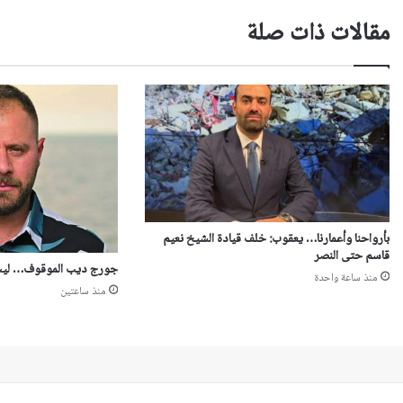
مقالات ذات صلة
بأرواحنا وأعمارنا… يعقوب: خلف قيادة الشيخ نعيم
قاسم حتى النصر
جورج ديب الموقوف… ليس  Food
منذ ساعة واحدة
منذ ساعتين