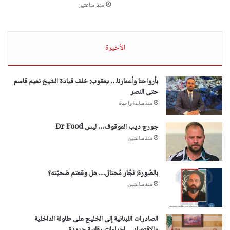
منذ ساعتين
الأخيرة
بأرواحنا وأعمارنا… يعقوب: خلف قيادة الشيخ نعيم قاسم
حتى النصر
منذ ساعة واحدة
جورج ديب الموقوف… ليس Dr Food
منذ ساعتين
بالصّورة: نجّار مُحتال… هل وقعتم ضحيّته؟
منذ ساعتين
الصادرات اللبنانية إلى الخليج على طاولة الداخلية
والاقتصاد… إجراءات رقابية جديدة