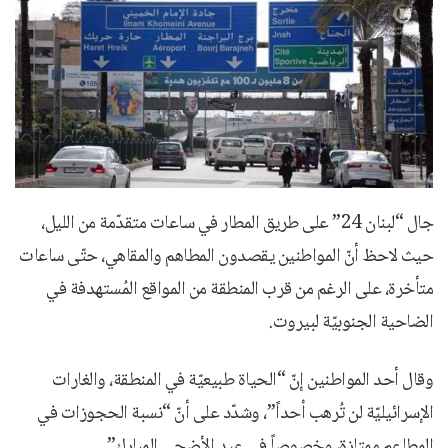
جال “لبنان 24” على طريق المطار في ساعات متقدّمة من الليل،
حيث لاحظ أنّ المواطنين يقصدون المطاهم والمقاهي، حتّى ساعات
متأخرة، على الرغم من قرب المنطقة من المواقع المُستهدفة في
الضاحية الجنوبيّة لبيروت.
وقال أحد المواطنين إنّ “الحياة طبيعيّة في المنطقة، والغارات
الإسرائيليّة لن تُرهب أحداً”، وشدّد على أنّ “نسبة الحجوزات في
المطاعم ممتازة، وخصوصاً في عيد الأضحى المبارك”.