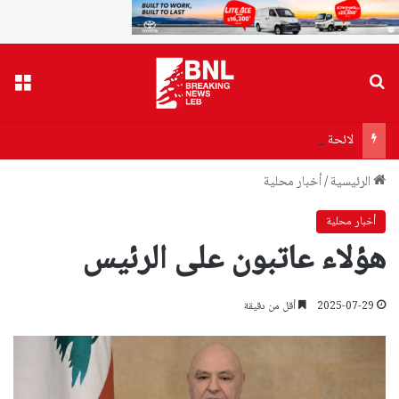
بحث عن
القا
لائحة سورية بمطلوبين في لبنان.. ما علاقة “الحزب”؟
الرئيسية
/
أخبار محلية
أخبار محلية
هؤلاء عاتبون على الرئيس
2025-07-29
أقل من دقيقة