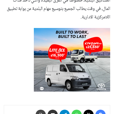
الصناديق البلدية، خصوصا في القرى البعيدة والتي تأخذ فتات
المال، في وقت يطالب الجميع بتوسيع مهام البلدية من بوابة تطبيق
اللامركزية الادارية.
فيسبوك
‫X
واتساب
تيلقرام
مشاركة عبر البريد
طباعة