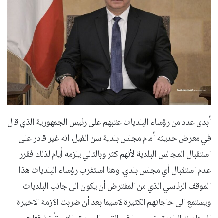
أبدى عدد من رؤساء البلديات عتبهم على رئيس الجمهورية الذي قال
في معرض حديثه أمام مجلس بلدية سن الفيل، انه غير قادر على
استقبال المجالس البلدية لأنهم كثر وبالتالي يلزمه أيام لذلك فقرر
عدم استقبال أي مجلس بلدي. وهنا استغرب رؤساء البلديات هذا
الموقف الرئاسي الذي من المفترض أن يكون الى جانب البلديات
ويستمع الى حاجاتهم الكثيرة لاسيما بعد أن ضربت الازمة الاخيرة