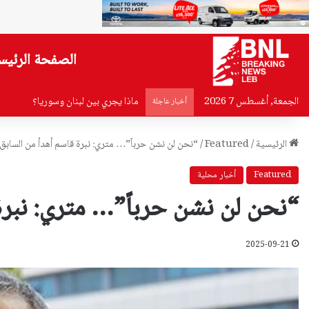
الصفحة الرئيس
الجمعة, أغسطس 7 2026
ماذا يجري بين لبنان وسوريا؟
أخبار عاجلة
الرئيسية
/
Featured
/
“نحن لن نشن حرباً”… متري: نبرة قاسم أهدأ من السابق
Featured
أخبار محلية
“نحن لن نشن حرباً”… متري: نبرة
2025-09-21