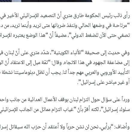
رأى نائب رئيس الحكومة طارق متري أنّ التصعيد الإسرائيلي الأخير في ا
تصغي حتى الآن للضغط الدولي”، مضيفاً أنّ “هذا الوضع يعتبره الإسرائيل
وفي حديث إلى صحيفة “الأنباء الكويتية”، شدّد متري على أنّ لبنان، 
إلى مضاعفة الجهود في هذا الاتجاه. وقال: “ثمّة ميل إلى الاعتقاد أنّ
التأييد الأوروبي والعربي مهم جداً لنا. يجب أن تظل دبلوماسيتنا نشطة 
أو غير مباشر على إسرائيل”.
ورداً على سؤال حول التزام لبنان بوقف الأعمال العدائية من جانب واحد،
سلوك إسرائيل”، لكنه أقرّ بأنّ “غياب التزام مماثل من الجانب الإسرا
وأضاف: “برأيي، نحن لن نشن حرباً ولا أعتقد أن حزب الله سيقاتل إسرائيل،