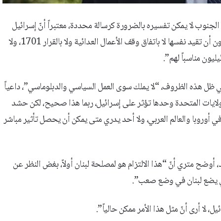
لجنوب لا يمكن تفسيره بالضرورة كرسالة محددة، معتبراً أنّ إسرائيل
“مرتاحـة في وضعها الحالي وتنفذ ضرباتها متى تريد وأينما تريد، من دون أن تقيد نفسها لا باتفاق وقف الأعمال العدائية ولا بالقرار 1701، ولا
يون مناسباً لهم”.
في ظل هذه الظروف، “لا يملك سوى العمل السياسي والدبلوماسي”، داعياً
 الولايات المتحدة وحدها تؤثر على إسرائيل، ربما هذا صحيح، لكن حشد
في أوروبا والعالم العربي، ولا أحد يدري متى يمكن أن يحصل تأثير مباشر
 أوضح متري أنّ “هذا الالتزام هو لمصلحة لبنان أولاً، بغض النظر عن
ئيلي يضع لبنان في وضع صعب”.
 لا أرى أنّ مثل هذا الأمر ممكن حالياً”.