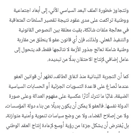
وتتجاوز خطورة الملف البعد السياسي الآني، إلى أبعاد اجتماعية
ووطنية تراكمت على مدى عقود نتيجة تقصير السلطات المتعاقبة
في معالجة ملفات شائكة، بقيت معلقة بين النصوص القانونية
والتنفيذ الفعلي. ولذلك، فإن أي قانون عفو لا ينطلق من مقاربة
وطنية شاملة تعالج جذور الأزمة لا نتائجها فقط، قد يتحول إلى
عامل إضافي لإنتاج الاحتقان بدلًا من تبديده.
كما أن التجربة اللبنانية منذ اتفاق الطائف، تظهر أن قوانين العفو
عندما تُصاغ على قاعدة التسويات الجزئية أو الحسابات السياسية
الضيقة، غالبًا ما تترك آثارًا عكسية على مفهوم العدالة وعلى صورة
الدولة نفسها. فالعفو لا يمكن أن يكون بديلًا عن بناء دولة المؤسسات،
ولا عن إصلاح القضاء، ولا عن وضع سياسات تنموية وأمنية متوازنة،
بل يُفترض أن يشكل جزءًا من رؤية أوسع لإعادة إنتاج العقد الوطني