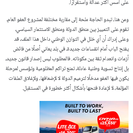
على أسس أكثر عدالة واستقرارًا.
ومن هنا، تبدو الحاجة ملحة إلى مقاربة مختلفة لمشروع العفو العام،
تقوم على التمييز بين منطق الدولة ومنطق الاستثمار السياسي،
وعلى إدراك أن أي خلل في التوازن الوطني داخل هذا الملف، قد
يفتح الباب أمام انقسامات جديدة، في بلد يعاني أصلًا من فائض
أزمات وانعدام ثقة بين مكوناته. فالمطلوب ليس إصدار قانون جديد،
بل إنتاج تسوية وطنية عادلة، تمنع تراكم المظلومية وتؤسس لمرحلة
يكون فيها العفو مدخلًا لترميم الدولة لا لإضعافها، ولإغلاق الملفات
المؤلمة، لا لإعادة فتحها بأشكال أكثر خطورة في المستقبل.