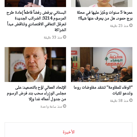
عمرها 5 سنوات وعُثِرَ عليها في محلة
البستاني يرفض رفضاً قاطعاً إعادة طرح
برج حمود، هل من يعرف عنها شيئًا؟
المرسوم 3214: الضرائب الجديدة
تعرقل التعافي الاقتصادي وتناقض مبدأ
منذ 25 دقيقة
الشراكة
منذ 33 دقيقة
“الوفاء للمقاومة” تنتقد مفاوضات روما
الإتحاد العمالي لوّح بالتصعيد: على
وتدعو للثبات
مجلس الوزراء سحب بند فرض الرسوم
من جدول أعماله غدا وإلا
منذ 58 دقيقة
منذ ساعة واحدة
الأخيرة