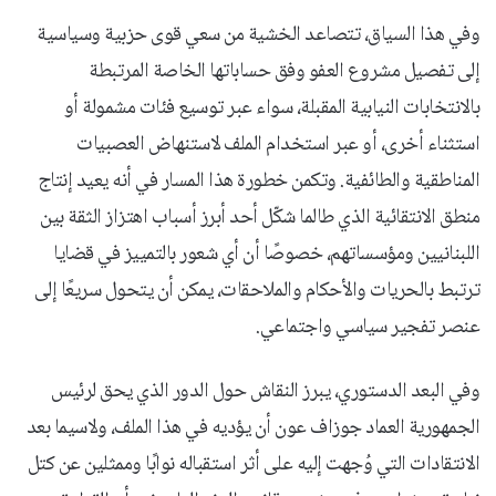
وفي هذا السياق، تتصاعد الخشية من سعي قوى حزبية وسياسية
إلى تفصيل مشروع العفو وفق حساباتها الخاصة المرتبطة
بالانتخابات النيابية المقبلة، سواء عبر توسيع فئات مشمولة أو
استثناء أخرى، أو عبر استخدام الملف لاستنهاض العصبيات
المناطقية والطائفية. وتكمن خطورة هذا المسار في أنه يعيد إنتاج
منطق الانتقائية الذي طالما شكّل أحد أبرز أسباب اهتزاز الثقة بين
اللبنانيين ومؤسساتهم، خصوصًا أن أي شعور بالتمييز في قضايا
ترتبط بالحريات والأحكام والملاحقات، يمكن أن يتحول سريعًا إلى
عنصر تفجير سياسي واجتماعي.
وفي البعد الدستوري، يبرز النقاش حول الدور الذي يحق لرئيس
الجمهورية العماد جوزاف عون أن يؤديه في هذا الملف، ولاسيما بعد
الانتقادات التي وُجهت إليه على أثر استقباله نوابًا وممثلين عن كتل