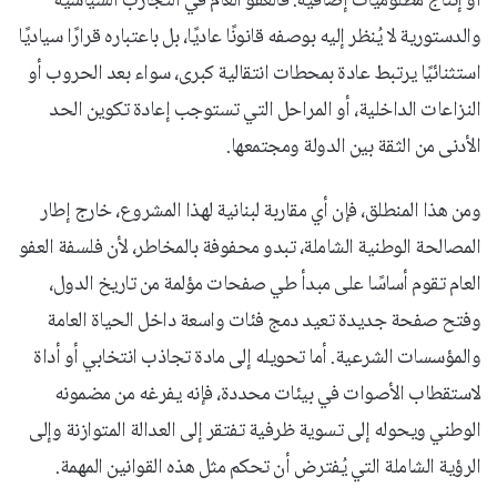
أو إنتاج مظلوميات إضافية. فالعفو العام في التجارب السياسية
والدستورية لا يُنظر إليه بوصفه قانونًا عاديًا، بل باعتباره قرارًا سياديًا
استثنائيًا يرتبط عادة بمحطات انتقالية كبرى، سواء بعد الحروب أو
النزاعات الداخلية، أو المراحل التي تستوجب إعادة تكوين الحد
الأدنى من الثقة بين الدولة ومجتمعها.
ومن هذا المنطلق، فإن أي مقاربة لبنانية لهذا المشروع، خارج إطار
المصالحة الوطنية الشاملة، تبدو محفوفة بالمخاطر، لأن فلسفة العفو
العام تقوم أساسًا على مبدأ طي صفحات مؤلمة من تاريخ الدول،
وفتح صفحة جديدة تعيد دمج فئات واسعة داخل الحياة العامة
والمؤسسات الشرعية. أما تحويله إلى مادة تجاذب انتخابي أو أداة
لاستقطاب الأصوات في بيئات محددة، فإنه يفرغه من مضمونه
الوطني ويحوله إلى تسوية ظرفية تفتقر إلى العدالة المتوازنة وإلى
الرؤية الشاملة التي يُفترض أن تحكم مثل هذه القوانين المهمة.