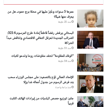
عمرها 5 سنوات وعُثِرَ عليها في محلة برج حمود، هل من
يعرف عنها شيئًا؟
منذ 25 دقيقة
البستاني يرفض رفضاً قاطعاً إعادة طرح المرسوم 3214:
الضرائب الجديدة تعرقل التعافي الاقتصادي وتناقض مبدأ
الشراكة
منذ 33 دقيقة
“الوفاء للمقاومة” تنتقد مفاوضات روما وتدعو للثبات
منذ 58 دقيقة
الإتحاد العمالي لوّح بالتصعيد: على مجلس الوزراء سحب
بند فرض الرسوم من جدول أعماله غدا وإلا
منذ ساعة واحدة
جابر: توزيع حصص البلديات من إيرادات الهاتف الثابت
قريباً