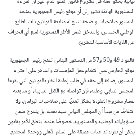
نيابية بحثوا معه في مشروع قانون العفو العام. غير أن القراءة
الدستورية الهادئة تشير إلى أن موقع رئيس الجمهورية يمنحه
الدستور صلاحيات واضحة تتيح له متابعة القوانين ذات الطابع
الوطني الحساس، والتدخل ضمن الأطر الدستورية لمنع أي انحراف
عن الغايات الأساسية للتشريع.
فالمواد 49 و50 و57 من الدستور اللبناني، تمنح رئيس الجمهورية
موقع الحارس على انتظام عمل المؤسسات والساهر على احترام
الدستور، إضافة إلى حقه في طلب إعادة النظر بالقوانين التي يقرها
المجلس النيابي. وعليه، فإن تواصله مع الكتل النيابية، أو متابعته
لمسار مشروع العفو، لا يشكل تعديًا على صلاحيات البرلمان، ولا
انتقاصًا من مبدأ أن المجلس النيابي سيد نفسه، بل يندرج ضمن
مسؤولياته الوطنية والدستورية، خصوصًا عندما يتعلق الأمر بقانون
يمكن أن يترك تداعيات عميقة على السلم الأهلي ووحدة المجتمع.