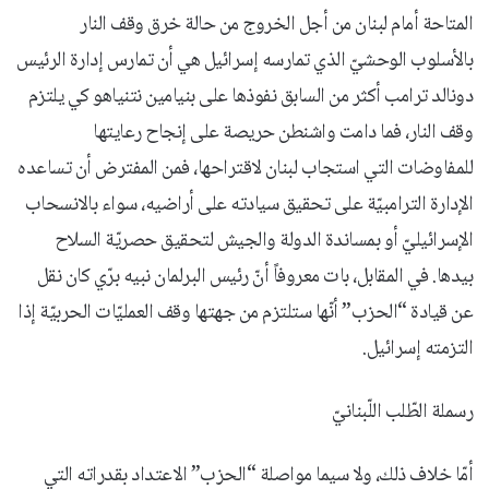
المتاحة أمام لبنان من أجل الخروج من حالة خرق وقف النار
بالأسلوب الوحشيّ الذي تمارسه إسرائيل هي أن تمارس إدارة الرئيس
دونالد ترامب أكثر من السابق نفوذها على بنيامين نتنياهو كي يلتزم
وقف النار، فما دامت واشنطن حريصة على إنجاح رعايتها
للمفاوضات التي استجاب لبنان لاقتراحها، فمن المفترض أن تساعده
الإدارة الترامبيّة على تحقيق سيادته على أراضيه، سواء بالانسحاب
الإسرائيليّ أو بمساندة الدولة والجيش لتحقيق حصريّة السلاح
بيدها. في المقابل، بات معروفاً أنّ رئيس البرلمان نبيه برّي كان نقل
عن قيادة “الحزب” أنّها ستلتزم من جهتها وقف العمليّات الحربيّة إذا
التزمته إسرائيل.
رسملة الطّلب اللّبنانيّ
أمّا خلاف ذلك، ولا سيما مواصلة “الحزب” الاعتداد بقدراته التي