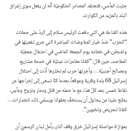
جلبت المآسي، فتعتقد المصادر الحكوميّة أنّه لن يفعل سوى إغراق
البلد بالمزيد من الكوارث.
هذه القناعة هي التي دفعت الرئيس سلام إلى الردّ على حملات
“الحزب” ضدّ خيار المفاوضات المباشرة التي جرى تفعيلها في
واشنطن، في خطابه يوم الجمعة الماضي في احتفال جمعيّة
المقاصد، حين قال: “كفانا مغامرات عبثيّة في خدمة مشاريع
ومصالح أجنبيّة… وآخِرتها حرب لم نختَرها أدّت إلى احتلال
إسرائيل 68 بلدة وقرية وموقعاً، بعدما كنّا نسعى إلى إخراجها من
نقاط خمس. بعد كلّ هذا، مع ما حمله من قتل ودمار ونزوح ومآسٍ،
يطلع علينا من يحاول أن يستخفّ بعقولنا ويسمّي ذلك انتصارات…
كفانا تحريض وتخوين”.
بموازاة مواصلة إسرائيل خرق وقف النار، يأمل لبنان الرسميّ أن