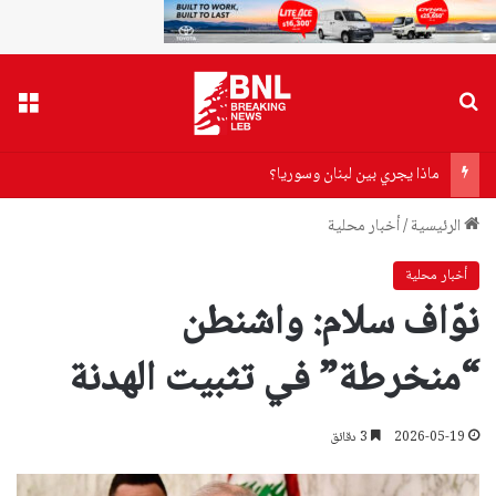
بحث عن
القا
ماذا يجري بين لبنان وسوريا؟
الرئيسية
/
أخبار محلية
أخبار محلية
نوّاف سلام: واشنطن
“منخرطة” في تثبيت الهدنة
2026-05-19
3 دقائق