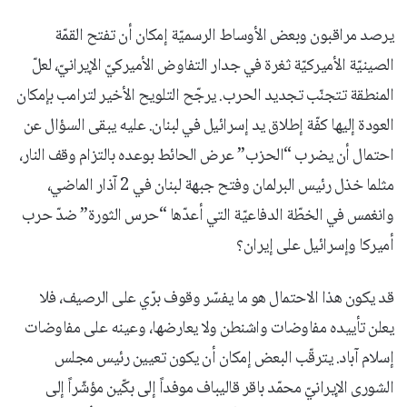
يرصد مراقبون وبعض الأوساط الرسميّة إمكان أن تفتح القمّة
الصينيّة الأميركيّة ثغرة في جدار التفاوض الأميركيّ الإيرانيّ، لعلّ
المنطقة تتجنّب تجديد الحرب. يرجّح التلويح الأخير لترامب بإمكان
العودة إليها كفّة إطلاق يد إسرائيل في لبنان. عليه يبقى السؤال عن
احتمال أن يضرب “الحزب” عرض الحائط بوعده بالتزام وقف النار،
مثلما خذل رئيس البرلمان وفتح جبهة لبنان في 2 آذار الماضي،
وانغمس في الخطّة الدفاعيّة التي أعدّها “حرس الثورة” ضدّ حرب
أميركا وإسرائيل على إيران؟
قد يكون هذا الاحتمال هو ما يفسّر وقوف برّي على الرصيف، فلا
يعلن تأييده مفاوضات واشنطن ولا يعارضها، وعينه على مفاوضات
إسلام آباد. يترقّب البعض إمكان أن يكون تعيين رئيس مجلس
الشورى الإيرانيّ محمّد باقر قاليباف موفداً إلى بكّين مؤشّراً إلى