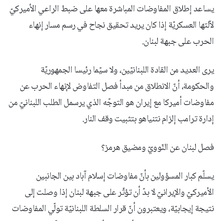
يساعد إطلاق المفاوضات المباشرة معها على ضبط الراعي الأميركيّ
لآلتها العسكريّة إذا كان يريد تحقيق نجاح في رسم مسار إنهاء
الحرب على جبهة لبنان.
يرى العديد من القادة اللبنانيّين، ولا سيّما رئيسا الجمهوريّة
والحكومة، أنّ الانطلاق من مبدأ فصل التفاوض لإنهاء الحرب عن
مفاوضات أميركا مع إيران هو التوجّه الذي يرسمل الطلب اللبنانيّ من
إدارة ترامب إلزام نتنياهو بتثبيت وقف النار.
فصل لبنان عن النّوويّ ومضيق هرمز؟
يسلّم كبار المسؤولين بأنّ مفاوضات إسلام آباد بين الجانبين
الأميركيّ والإيرانيّ لا بدّ أن تؤثّر على جبهة لبنان إذا وصلت إلى
نتيجة إيجابيّة، ويعتبرون أنّ قرار السلطة اللبنانيّة تولّي المفاوضات