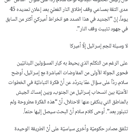
قال رئيس الحكومة اللبنانيّة نوّاف سلام، ردّاً على سؤال “أساس” عن
مدى الثقة بمساعي وقف إطلاق النار الفعليّ بعد إعلان تمديده 45
يوماً، إنّ “الجديد في هذا الصدد هو انخراط أميركيّ أكثر من السابق
في جهود تثبيت وقف النار”.
لا وسيلة للجم إسرائيل إلّا أميركا
على الرغم من التكتّم الذي يحيط به كبار المسؤولين اللبنانيّين
فحوى الجولة الأولى من المفاوضات المباشرة مع إسرائيل، أوضح
سلام، ردّاً على سؤال عمّا يتردّد عن أنّ فكرة التبادليّة في الخطوات
الأمنيّة بين انسحاب إسرائيل من الجنوب، وبين إمساك الجيش
بالمناطق التي ينكفئ عنها الاحتلال، أنّ “هذه الفكرة مطروحة ولم
تتبلور بعد”. أوحى كلام سلام أنّ البحث سيصل إليها حتماً.
تتّفق مصادر حكوميّة وأخرى سياسيّة على أنّ الطريقة الوحيدة