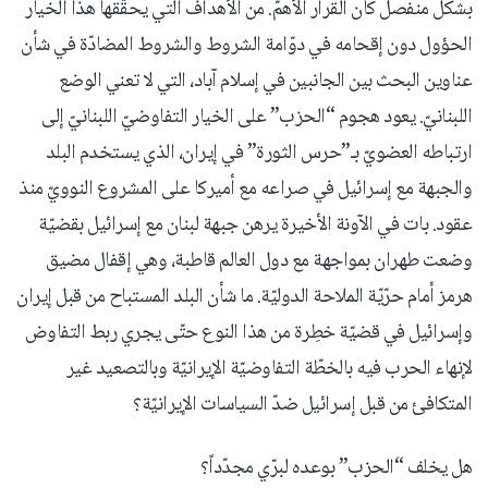
بشكل منفصل كان القرار الأهمّ. من الأهداف التي يحقّقها هذا الخيار
الحؤول دون إقحامه في دوّامة الشروط والشروط المضادّة في شأن
عناوين البحث بين الجانبين في إسلام آباد، التي لا تعني الوضع
اللبنانيّ. يعود هجوم “الحزب” على الخيار التفاوضيّ اللبنانيّ إلى
ارتباطه العضويّ بـ”حرس الثورة” في إيران، الذي يستخدم البلد
والجبهة مع إسرائيل في صراعه مع أميركا على المشروع النوويّ منذ
عقود. بات في الآونة الأخيرة يرهن جبهة لبنان مع إسرائيل بقضيّة
وضعت طهران بمواجهة مع دول العالم قاطبة، وهي إقفال مضيق
هرمز أمام حرّيّة الملاحة الدوليّة. ما شأن البلد المستباح من قبل إيران
وإسرائيل في قضيّة خطِرة من هذا النوع حتّى يجري ربط التفاوض
لإنهاء الحرب فيه بالخطّة التفاوضيّة الإيرانيّة وبالتصعيد غير
المتكافئ من قبل إسرائيل ضدّ السياسات الإيرانيّة؟
هل يخلف “الحزب” بوعده لبرّي مجدّداً؟