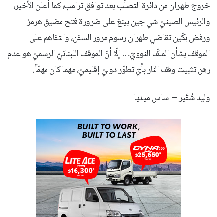
خروج طهران من دائرة التصلّب بعد توافق ترامب، كما أعلن الأخير،
والرئيس الصينيّ شي جين بينغ على ضرورة فتح مضيق هرمز
ورفض بكّين تقاضي طهران رسوم مرور السفن، والتفاهم على
الموقف بشأن الملفّ النوويّ… إلّا أنّ الموقف اللبنانيّ الرسميّ هو عدم
رهن تثبيت وقف النار بأيّ تطوّر دوليّ إقليميّ، مهما كان مهمّاً.
وليد شُقَير – اساس ميديا