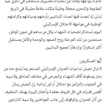
أمام ما يواجهه وطننا من تحديات مصيرية، نستحضر في ذكرى عيد
المقاومة والتحرير محطةً وطنيةً شكلت علامةً مضيئةً في تاريخ
لبنان، إذ تجسدَ فيها تمسك اللبنانيين بأرضهم وسيادتهم وكرامتهم
الوطنية في مواجهة الاحتلال الإسرائيلي.
اليوم، نستذكر تضحيات الشهداء وكل من ساهم في صون الوطن،
مستمدين من تلك المرحلة روح الصمود والوحدة والأمل بمستقبلٍ
أكثر استقرارًا وازدهارًا لجميع اللبنانيين.
أيُّها العسكريون
لا نزال نعيش تداعيات العدوان الإسرائيلي المستمر وما يَنتج عنه من
دمار وسقوط آلاف الشهداء والجرحى في مختلف المناطق ولا سيما
في الجنوب، بالتزامن مع احتلال أراضٍ لبنانية. إنّ الجيش يبذل
أقصى قدرته، في ظل ظروف معقدة وأخطار كبيرة، بهدف التخفيف
من آثار العدوان، والوقوف إلى جانب المواطنين ولا سيما النازحون