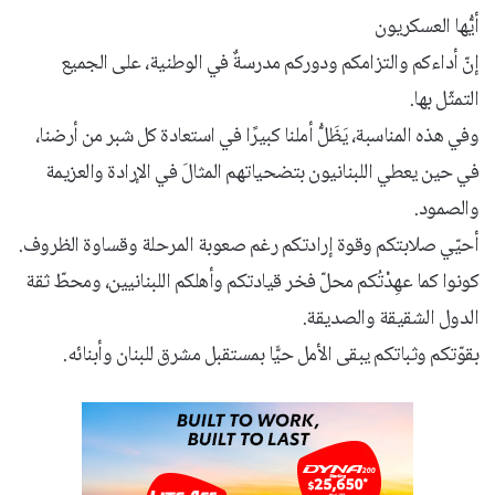
أيُّها العسكريون
إنّ أداءكم والتزامكم ودوركم مدرسةٌ في الوطنية، على الجميع
التمثّل بها.
وفي هذه المناسبة، يَظَلُّ أملنا كبيرًا في استعادة كل شبر من أرضنا،
في حين يعطي اللبنانيون بتضحياتهم المثالَ في الإرادة والعزيمة
والصمود.
أحيّي صلابتكم وقوة إرادتكم رغم صعوبة المرحلة وقساوة الظروف.
كونوا كما عهِدْتُكم محلّ فخر قيادتكم وأهلكم اللبنانيين، ومحطّ ثقة
الدول الشقيقة والصديقة.
بقوّتكم وثباتكم يبقى الأمل حيًّا بمستقبل مشرق للبنان وأبنائه.