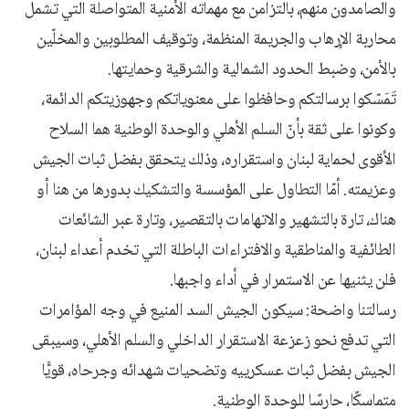
والصامدون منهم، بالتزامن مع مهماته الأمنية المتواصلة التي تشمل
محاربة الإرهاب والجريمة المنظمة، وتوقيف المطلوبين والمخلّين
بالأمن، وضبط الحدود الشمالية والشرقية وحمايتها.
تَمَسّكوا برسالتكم وحافظوا على معنوياتكم وجهوزيتكم الدائمة،
وكونوا على ثقة بأنّ السلم الأهلي والوحدة الوطنية هما السلاح
الأقوى لحماية لبنان واستقراره، وذلك يتحقق بفضل ثبات الجيش
وعزيمته. أمّا التطاول على المؤسسة والتشكيك بدورها من هنا أو
هناك، تارة بالتشهير والاتهامات بالتقصير، وتارة عبر الشائعات
الطائفية والمناطقية والافتراءات الباطلة التي تخدم أعداء لبنان،
فلن يثنيها عن الاستمرار في أداء واجبها.
رسالتنا واضحة: سيكون الجيش السد المنيع في وجه المؤامرات
التي تدفع نحو زعزعة الاستقرار الداخلي والسلم الأهلي، وسيبقى
الجيش بفضل ثبات عسكرييه وتضحيات شهدائه وجرحاه، قويًّا
متماسكًا، حارسًا للوحدة الوطنية.