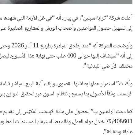
أعلنت شركة “ترابة سبلين”، في بيان، أنه “في ظل الأزمة التي شهدها س
إلى تسهيل حصول المواطنين وأصحاب الورش والمشاريع الصغيرة على 
مختلف الأراضي اللبنانية”.
وأكدت” استمرار عملها بطاقتها القصوى، وإبقاء آلية البيع المباشر قائ
الإسمنت وفقاً للأصول، بما يسمح بانتظام السوق عبر تحقيق التوازن بي
79/408603 خلال دوام العمل، وذلك بعد استيفاء المستندات 
عادلة وشفافة”.