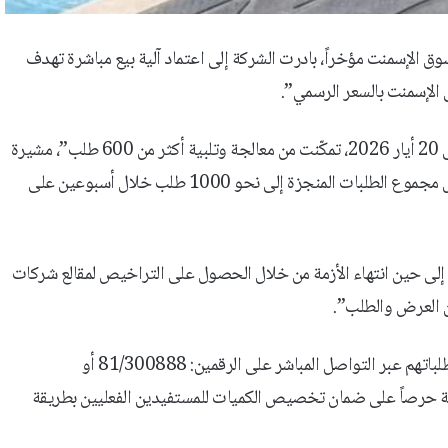
وق الإسمنت مؤخراً، بادرت الشركة إلى اعتماد آلية بيع مباشرة تهدف
الإسمنت بالسعر الرسمي”.
وأوضحت الشركة أنه “منذ إطلاق المبادرة بتاريخ 11 أيار 2026 وحتى 20 أيار 2026، تمكّنت من معالجة وتلبية أكثر من 600 طلب”، مشيرة
إلى أنه “سيُضاف إليها حوالى 400 طلب حتى نهاية هذا الأسبوع، ليصل مجموع الطلبات المنجزة إلى نحو 1000 طلب خلال أسبوعين على
مة إلى حين انتهاء الأزمة من خلال الحصول على التراخيص لمقالع شركات
ن العرض والطلب”.
كما دعت الراغبين ب”الحصول على مادة الإسمنت المكيّس إلى تقديم طلباتهم عبر التواصل المباشر على الرقمين: 81/300888 أو
المطلوبة حرصاً على ضمان تخصيص الكميات للمستفيدين الفعليين بطريقة