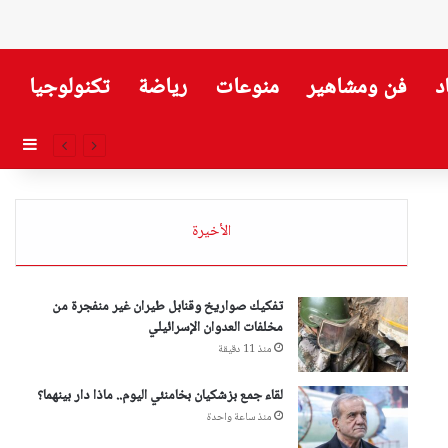
د
فن ومشاهير
منوعات
رياضة
تكنولوجيا
إضاف
الأخيرة
تفكيك صواريخ وقنابل طيران غير منفجرة من
مخلفات العدوان الإسرائيلي
منذ 11 دقيقة
لقاء جمع بزشكيان بخامنئي اليوم.. ماذا دار بينهما؟
منذ ساعة واحدة