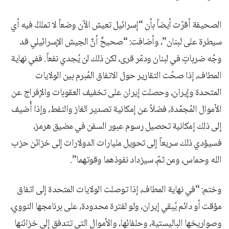
الصحيفة أقرّت أيضاً بأن “إسرائيل تعيش الآن وضعاً لا تملكُ فيه أي
سيطرة على لبنان”، وأضافت: “صحيحٌ أنَّ الجيش الإسرائيلي قد
وجّه ضرباتٍ في لبنان ودمّر قرى، لكن ذلك لن يُجدي نفعاً. ففي نهاية
المطاف، إذا صحّت التقارير حول الاتفاق المُبرم بين الولايات
المتحدة وإيران، وحصلت إيران على تخفيف العقوبات والإفراج عن
الأموال المُجمّدة، فضلاً عن إمكانية تصدير الغاز والنفط، وإذا أُضيف
إلى ذلك إمكانية تحصيل رسوم عبور السفن في مضيق هرمز،
فسيؤدي ذلك سريعاً إلى تحويل مليارات الدولارات إلى خزائن حزب
الله وحماس، ومن ثمّ، سيزداد نفوذهما وقوتهما”.
وختم: “في نهاية المطاف، إذا توصلت الولايات المتحدة إلى اتفاق
مؤقت أو دائم يُبقي إيران، ولو لفترة محدودة، على برنامجها النووي،
وصواريخها الباليستية، وحلفائها، والأموال التي تتدفق إلى خزائنها