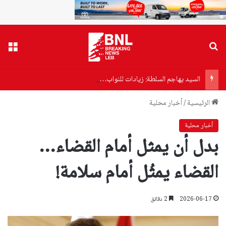
بحث عن
القا
السيد يهاجم السلطة: زيادات للنواب… وفتات لموظفي الدولة
الرئيسية
/
أخبار محلية
أخبار محلية
بدل أن يمثل أمام القضاء…
القضاء يمثُل أمام سلامة!
2026-06-17
2 دقائق