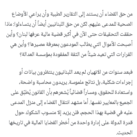
من حق القضاء أن يستند إلى التقارير الطبية وأن يراعي الأوضاع
الصحية للمدعى عليهم. لكن من حق اللبنانيين أيضاً أن يتساءلوا: ماذا
حققت التحقيقات حتى الآن في أكبر قضية مالية عرفها لبنان؟ وأين
أصبحت الأموال التي يطالب المودعون بمعرفة مصيرها؟ وأين هي
القرارات التي تعيد شيئاً من الثقة المفقودة بمؤسسة العدالة؟
فبعد سنوات من الانهيار، لم يعد اللبنانيون ينتظرون بيانات أو
إجراءات شكلية، بل نتائج ملموسة. يريدون محاسبة واضحة،
واستعادة للحقوق، ومساراً قضائياً يُشعرهم بأن القانون يُطبّق على
الجميع بالمعايير نفسها. أما مشهد انتقال القضاء إلى منزل المدعى
عليه في قضية بهذا الحجم، فلن يزيد إلا منسوب الشكوك حول
قدرة الدولة على إدارة واحدة من أخطر القضايا المالية في تاريخها
الحديث.