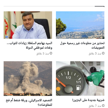
تحذير من معلومات غير رسمية حول
السيد يهاجم السلطة: زيادات للنواب…
التعويضات
وفتات لموظفي الدولة
منذ 3 دقائق
منذ 5 دقائق
ضريبة جديدة على البنزين!
التصعيد الاسرائيلي.. ورقة ضغط أم فخ
للمفاوضات؟
منذ 7 دقائق