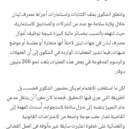
وتتعلق الشكوى بملف اكتتابات واستثمارات أجراها مصرف لبنان
خلال ولاية سلامة مع عدد من الشركات والصناديق الاستثمارية،
حيث تتهمه بالتسبب بخسائر مالية كبيرة نتيجة توظيف أموال
مصرف لبنان في جهات تبيّن لاحقاً أنها متعثرة أو مفلسة أو موضع
شبهات، فيما تشير المعطيات الواردة في الشكوى إلى أن العمولات
والرسوم المدفوعة في بعض هذه العمليات بلغت نحو 266 مليون
دولار.
لكن ما استقطب الاهتمام لم يكن مضمون الشكوى فحسب، بل
الطريقة التي جرى فيها التحقيق. فبعدما كان مقرراً أن ينتقل مدعي
عام التمييز بنفسه إلى منزل سلامة لاستجوابه، أُسندت المهمة إلى
القاضية نصار عقب موجة واسعة من الاعتراضات القانونية
والقضائية على خطوة اعتُبرت سابقة غير مألوفة في العمل القضائي