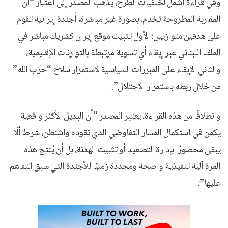
وفي قراءة أشمل لخلفيات الطرح، يذهب المصدر إلى اعتبار “أن
المقاربة المطروحة تخدم، بصورة غير مباشرة، أجندة إيرانية تقوم
على هدفين متوازيين: الأول تثبيت موقع إيران كشريك مباشر في
الملف اللبناني عبر إبقاء أي تسوية مرتبطة بالتوازنات الإقليمية،
والثاني الإبقاء على المبررات السياسية لاستمرار سلاح “حزب الله”
من خلال ربطه باستمرار الاحتلال”.
وانطلاقًا من هذه القراءة، يعتبر المصدر “أن البديل الأكثر واقعية
يكمن في استكمال المسار التفاوضي الذي تقوده واشنطن، شرط ألّا
يبقى محصورًا بإدارة التصعيد أو تثبيت الهدنة، بل أن يُنتج هذه
المرة آلية تنفيذية واضحة ومحددة زمنيًا للأجندة التي سبق التفاهم
عليها”.