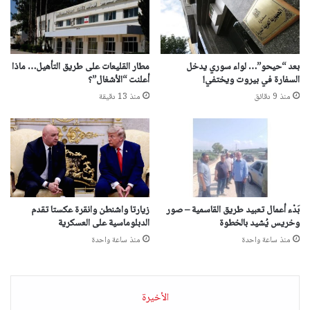
بعد “حيحو”… لواء سوري يدخل
مطار القليعات على طريق التأهيل… ماذا
السفارة في بيروت ويختفي!
أعلنت “الأشغال”؟
منذ 9 دقائق
منذ 13 دقيقة
بَدْء أعمال تعبيد طريق القاسمية – صور
زيارتا واشنطن وانقرة عكستا تقدم
وخريس يُشيد بالخطوة
الدبلوماسية على العسكرية
منذ ساعة واحدة
منذ ساعة واحدة
الأخيرة