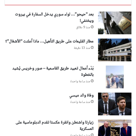
بعد “حيحو”… لواء سوري يدخل السفارة في بيروت
ويختفي!
منذ 9 دقائق
مطار القليعات على طريق التأهيل… ماذا أعلنت “الأشغال”؟
منذ 13 دقيقة
بَدْء أعمال تعبيد طريق القاسمية – صور وخريس يُشيد
بالخطوة
منذ ساعة واحدة
وفاة والد ميسي
منذ ساعة واحدة
زيارتا واشنطن وانقرة عكستا تقدم الدبلوماسية على
العسكرية
منذ ساعة واحدة