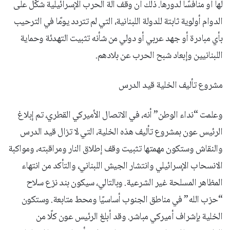
لها أو منافسًا لدورها. ذلك أن وقف آلة الحرب الإسرائيلية شكّل على
الدوام أولوية ثابتة للدولة اللبنانية، التي لم تتردد يومًا في الترحيب
بأي مبادرة أو جهد عربي أو دولي من شأنه تثبيت التهدئة وحماية
اللبنانيين وإبعاد شبح الحرب عن بلادهم.
مشروع تأليف الخلية قيد الدرس
وعلمت “نداء الوطن” أنه، في الاتصال الأميركي القطري، تم إبلاغ
الرئيس عون بمشروع تأليف هذه الخلية، التي لا تزال قيد الدرس
والنقاش وستكون مهمتها تثبيت وقف إطلاق النار ومراقبته، ومواكبة
الانسحاب الإسرائيلي وانتشار الجيش اللبناني، والتأكد من انتهاء
المظاهر المسلحة غير الشرعية. وبالتالي، سيكون بند نزع سلاح
“حزب الله” في مناطق الجنوب أساسيًا ومحط متابعة. وستكون
الخلية بإشراف أميركي مباشر. وقد أبلغ الرئيس عون كلًا من