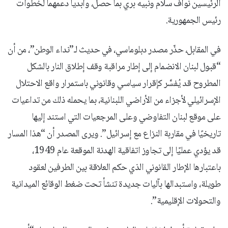
الرئيسين نواف سلام ونبيه بري بما حصل، وأبديا دعمهما لخطوات
رئيس الجمهورية.
في المقابل، حذّر مصدر دبلوماسي، في حديث لـ”نداء الوطن”، من أن
“قبول لبنان الانضمام إلى إطار مراقبة وقف إطلاق النار بالشكل
المطروح قد يُفسَّر كإقرار سياسي وقانوني باستمرار واقع الاحتلال
الإسرائيلي لأجزاء من الأراضي اللبنانية، بما يحمله ذلك من تداعيات
على موقع لبنان التفاوضي وعلى المرجعيات التي استند إليها
تاريخيًا في مقاربة النزاع مع إسرائيل”. ويرى المصدر أن “هذا المسار
قد يؤدي عمليًا إلى تجاوز اتفاقية الهدنة الموقعة عام 1949،
باعتبارها الإطار القانوني الذي حكم العلاقة بين الطرفين لعقود
طويلة، واستبدالها بآليات جديدة تنشأ تحت ضغط الوقائع الميدانية
والتحولات الإقليمية”.