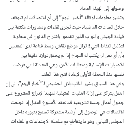
وصولها إلى الهيئة العامة.
وتشير معلومات لوكالة “أخبار اليوم” إلى أن الاتصالات لم تتوقف
خلال الساعات الماضية، حيث تُجرى لقاءات ومشاورات مكثفة بين
قيادة الجيش والنواب الذين تقدموا باقتراح القانون في محاولة
لتذليل النقاط التي لا تزال موضع نقاش، وسط قناعة لدى المعنيين
بأن أي نص لن يكتب له النجاح إذا لم يحقق توازنا دقيقا بين
الاعتبارات الإنسانية ومتطلبات الأمن، وهي المعادلة التي فرضت
نفسها منذ اللحظة الأولى لإعادة فتح هذا الملف.
وفي هذا السياق، يشير النائب بلال الحشيمي لـ”أخبار اليوم”، الى إن
العمل يتركز على إزالة العقبات المتبقية تمهيدا لإدراج المشروع على
جدول أعمال جلسة تشريعية قد تعقد الأسبوع المقبل إذا نجحت
الاتصالات في الوصول إلى أرضية مشتركة تسمح بعبوره داخل
المجلس النيابي، وهو ما يتقاطع مع سلسلة الاجتماعات واللقاءات