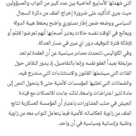
التي شهدتها الأسابيع الماضية بين عدد كبير من النواب والمسؤولين،
حيث جرى التأكيد على ضرورة إخراج الملف من دائرة السجال
السياسي ووضعه ضمن إطار دستوري واضح يحفظ هيبة الدولة
ويعالج في الوقت نفسه حالات يعتبر أصحابها أنهم تعرضوا لظلم أو
لإطالة فترة التوقيف دون اي مبرر في مسار العدالة.
وفي الكواليس، تتحدث مصادر سياسية عن أن العقدة لم تعد
مرتبطة بمبدأ العفو نفسه وإنما بالتفاصيل، إذ يدور النقاش حول
الفئات التي سيشملها القانون والاستثناءات التي ستدرج فيه،
والضمانات التي تطلبها المؤسسات الأمنية حتى لا يتحول النص إلى
مادة تثير اعتراضات واسعة، لذلك جاءت الاتصالات مع قيادة
الجيش في صلب المشاورات، باعتبار أن المؤسسة العسكرية تتابع
الملف من زاوية انعكاساته الأمنية فيما يتعامل النواب معه من زاوية
وطنية وإنسانية وسياسية في آن واحد.