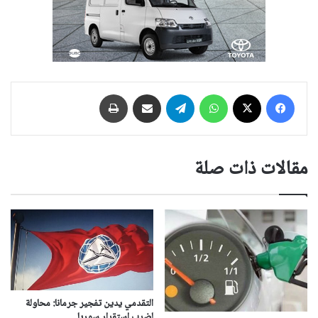
فيسبوك
‫X
واتساب
تيلقرام
مشاركة عبر البريد
طباعة
مقالات ذات صلة
التقدمي يدين تفجير جرمانا: محاولة
لضرب استقرار سوريا