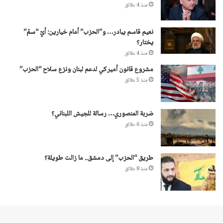
منذ 4 دقائق
نعيم قاسم يبادر… و”الحزب” أمام خيارين: أيّ “سمّ”
يختار؟
منذ 4 دقائق
مشروع قانون أميركي لدعم لبنان ونزع سلاح “الحزب”
منذ 5 دقائق
ضربة المنصوري… رسالة للجيش اللبناني؟
منذ 6 دقائق
طريق “الحزب” إلى دمشق.. ما زالت طويلة؟
منذ 8 دقائق