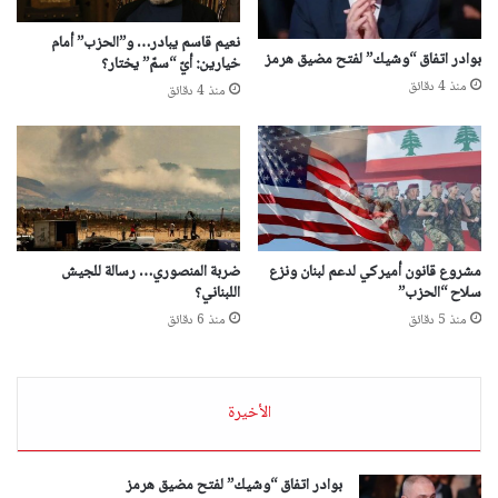
نعيم قاسم يبادر… و”الحزب” أمام
بوادر اتفاق “وشيك” لفتح مضيق هرمز
خيارين: أيّ “سمّ” يختار؟
منذ 4 دقائق
منذ 4 دقائق
مشروع قانون أميركي لدعم لبنان ونزع
ضربة المنصوري… رسالة للجيش
سلاح “الحزب”
اللبناني؟
منذ 5 دقائق
منذ 6 دقائق
الأخيرة
بوادر اتفاق “وشيك” لفتح مضيق هرمز