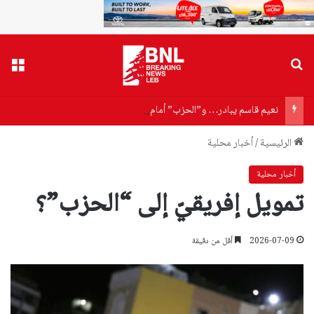
بحث عن
القا
نعيم قاسم يبادر… و”الحزب” أمام خيارين: أيّ “سمّ” يختار؟
الرئيسية
/
أخبار محلية
أخبار محلية
تمويل إفريقيّ إلى “الحزب”؟
2026-07-09
أقل من دقيقة