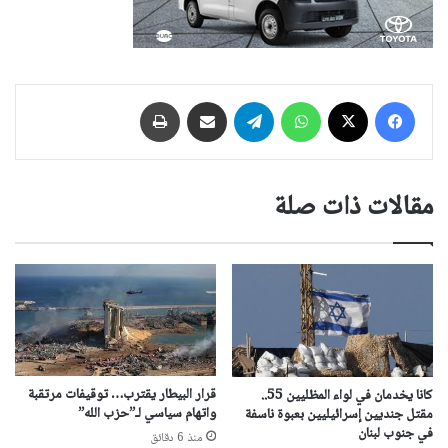
فيسبوك
‫X
واتساب
تيلقرام
مشاركة عبر البريد
طباعة
مقالات ذات صلة
قرار البيطار يقترب… توقيفات مرتقبة
كانا يخدمان في لواء المظليين 55..
واتهام سياسي لـ”حزب الله”
مقتل جنديين إسرائيليين بعبوة ناسفة
في جنوب لبنان
منذ 6 دقائق