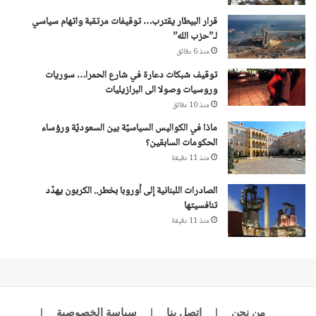
قرار البيطار يقترب… توقيفات مرتقبة واتهام سياسي
لـ”حزب الله”
منذ 6 دقائق
توقيف شبكات دعارة في شارع الحمرا… سوريات
وروسيات وصولا الى البرازيليات
منذ 10 دقائق
ماذا في الكواليس السياسيّة بين السعوديّة ورؤساء
الحكومات السابقين؟
منذ 11 دقيقة
الصادرات اللبنانية إلى أوروبا بخطر.. الكربون يهدّد
تنافسيتها
منذ 11 دقيقة
من نحن
|
اتصل بنا
|
سياسة الخصوصية
|