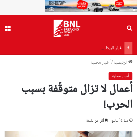
بحث عن
القا
قرار البيطار يقترب… توقيفات مرتقبة واتهام سياسي لـ”حزب الله”
الرئيسية
/
أخبار محلية
أخبار محلية
أعمال لا تزال متوقّفة بسبب
الحرب!
منذ 4 أسابيع
أقل من دقيقة