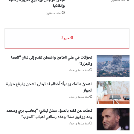
قبلان: الرئيس نبيه بري ضرورة وطنية
منذ ساعتين
وإنقاذية
منذ ساعتين
الأخيرة
تحوّلات في علي الطاهر: واشنطن تقدم إلى لبنان “العصا
والجزرة”
منذ ساعة واحدة
تشحنُ هاتفك يومياً؟ أخطاء قد تبطئ الشحن وترفع حرارة
الجهاز
منذ ساعة واحدة
تحدّث عن ثقته بالعدوّ.. ممثل لبنانيّ: “بحاسب بري ومحمد
رعد ووفيق صفا” وهذه رسالتي لشباب “الحزب”
منذ ساعة واحدة