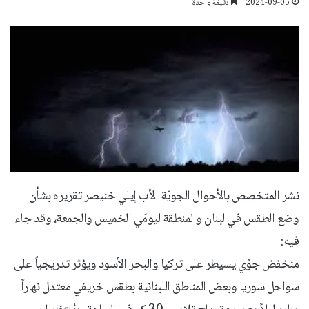
2024-09-05
دقيقة واحدة
نشر المتخصص بالأحوال الجويّة الأب إيلي خنيصر تقريره بشأن
وضع الطقس في لبنان والمنطقة ليومَي الخميس والجمعة، وقد جاء
فيه:
منخفض جوّي يسيطر على تركيا والبحر الأسود ويؤثر تدريجياً على
سواحل سوريا وبعض المناطق اللبنانية بطقس خريفي معتدل نهاراً