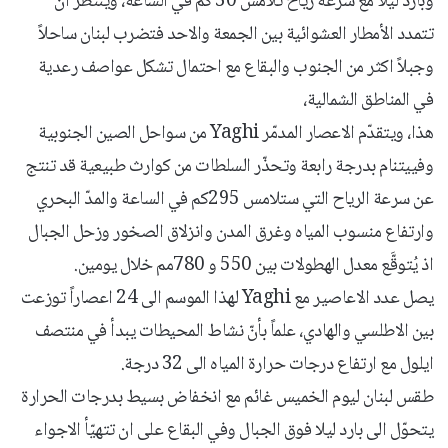
وبارد ليلاً مع سرعة رياح تلامس 30 كم في الساعة، ويُنتظر ان
تتمدد الأمطار العشوائية بين الجمعة والاحد فتضرب لبنان ساحلاً
وجبلاً اكثر من الجنوب والبقاع مع احتمال تشكل عواصف رعدية
في المناطق الشمالية،
هذا، ويتقدّم الاعصار المدمّر Yaghi من سواحل الصين الجنوبية
وفييتنام بدرجة رابعة وتحذّر السلطات من كوارث طبيعية قد تنتج
عن سرعة الرياح التي ستلامس 295كم في الساعة والمدّ البحري
وارتفاع منسوب المياه وغرق المدن وانزلاق الصخور وزحل الجبال
اذ يُتوقَّع معدل الهطولات بين 550 و 780مم خلال يومين.
يصل عدد الاعاصير مع Yaghi لهذا الموسم الى 24 اعصاراً توزعت
بين الاطلسي والهادي، علماً بأنّ نشاط المحيطات يبدأ في منتصف
ايلول مع ارتفاع درجات حرارة المياه الى 32 درجة.
طقس لبنان ليوم الخميس غائم مع انخفاض بسيط بدرجات الحرارة
يتحوّل الى بارد ليلا فوق الجبال وفي البقاع على ان تتهيّأ الاجواء