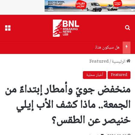
بحث عن
القا
هل سيكون هناك أزمة بنزين أو مازوت؟
الرئيسية
/
Featured
Featured
أخبار محلية
منخفض جويّ وأمطار إبتداءً من
الجمعة.. ماذا كشف الأب إيلي
خنيصر عن الطقس؟