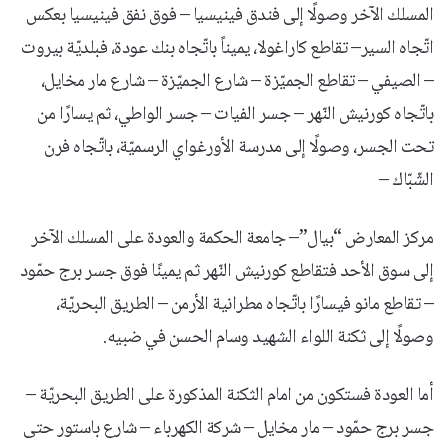
المسلك الآخر وصولًا إلى فندق فينيسيا – فوق نفق فينيسيا بعكس
اتّجاه السير– تقاطع كاراغولا، يميناً باتّجاه بنك عودة، فبلديّة بيروت
– الصيفي – تقاطع الجميّزة – شارع الجميّزة – شارع مار مخايل،
باتّجاه كورنيش النّهر – جسر الفيات – جسر الواطي، ثم يسارًا من
تحت الجسر، وصولًا إلى مدرسة الأورغواي الرسميّة، باتّجاه فرن
الشّبّاك –
مركز المعارض “بيال”– جامعة الحكمة والعودة على المسلك الآخر
إلى سوق الأحد فتقاطع كورنيش النّهر ثم يمينًا فوق جسر برج حمّود
– تقاطع مانو فيسارًا باتّجاه مطرانية الأرمن – الطريق البحريّة،
وصولًا إلى ثكنة اللواء الشهيد وسام الحسن في ضبيه.
أما العودة فستكون من امام الثكنة المذكورة على الطريق البحريّة –
جسر برج حمّود – مار مخايل – شركة الكهرباء – شارع باستور حتى