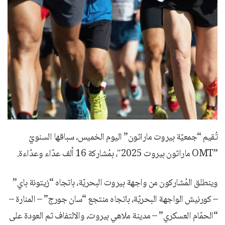
تُقيم “جمعيّة بيروت ماراثون” اليوم الخميس، سباقها السنويّ
”OMT ماراثون بيروت 2025″، بمُشاركة 16 ألف عدّاء وعدّاءة.
وينطلق المُشاركون من واجهة بيروت البحريّة، باتجاه “زيتونة باي”
– كورنيش الواجهة البحريّة، باتجاه منتجع “سان جورج” – المنارة –
“الحمّام العسكري” – مدينة ملاهي بيروت، والالتفاف ثم العودة على