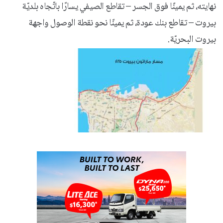
نهايته، ثم يمينًا فوق الجسر – تقاطع الصيفي يسارًا باتّجاه بلديّة
بيروت – تقاطع بنك عودة، ثم يمينًا نحو نقطة الوصول واجهة
بيروت البحريّة.