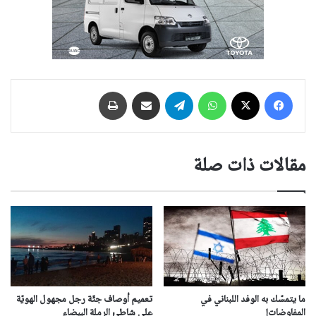
فيسبوك
‫X
واتساب
تيلقرام
مشاركة عبر البريد
طباعة
مقالات ذات صلة
ما يتمسّك به الوفد اللبناني في
تعميم أوصاف جثّة رجل مجهول الهويّة
المفاوضات!
على شاطئ الرملة البيضاء