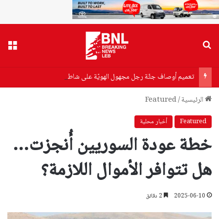
بحث عن
القا
تعميم أوصاف جثّة رجل مجهول الهويّة على شاطئ الرملة البيضاء
الرئيسية
/
Featured
Featured
أخبار محلية
خطة عودة السوريين أُنجزت…
هل تتوافر الأموال اللازمة؟
2025-06-10
2 دقائق