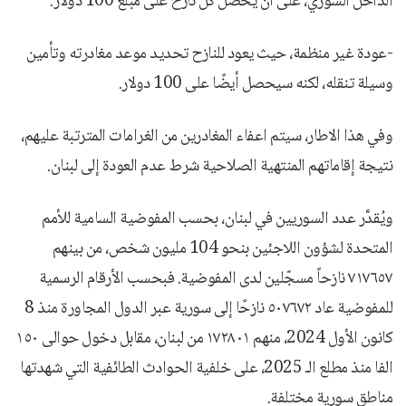
الداخل السوري، على أن يحصل كل نازح على مبلغ 100 دولار.
-عودة غير منظمة، حيث يعود للنازح تحديد موعد مغادرته وتأمين
وسيلة تنقله، لكنه سيحصل أيضًا على 100 دولار.
وفي هذا الاطار، سيتم اعفاء المغادرين من الغرامات المترتبة عليهم،
نتيجة إقاماتهم المنتهية الصلاحية شرط عدم العودة إلى لبنان.
ويُقدَّر عدد السوريين في لبنان، بحسب المفوضية السامية للأمم
المتحدة لشؤون اللاجئين بنحو 104 مليون شخص، من بينهم
٧١٧٦٥٧ نازحاً مسجّلين لدى المفوضية. فبحسب الأرقام الرسمية
للمفوضية عاد ٥٠٧٦٧٢ نازحًا إلى سورية عبر الدول المجاورة منذ 8
كانون الأول 2024، منهم ١٧٢٨٠١ من لبنان، مقابل دخول حوالى ١٥٠
الفا منذ مطلع الـ 2025، على خلفية الحوادث الطائفية التي شهدتها
مناطق سورية مختلفة.