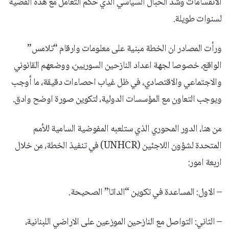
الانقسامات وشد الحبال السياسي الذي حكم التعامل مع هذه القضية
لسنوات طويلة.
ورأت المصادر ان الخطة مبنية على معلومات وارقام “تلامس”
الواقع، خصوصا لجهة اعداد النازحين السوريين، ووضعهم القانوني
والاجتماعي والاقتصادي، في ظل غياب احصاءات دقيقة، ما أوجب
ويوجب التعاون مع المؤسسات الدولية، لتكوين صورة اوضح وادق.
من هنا، الدور المحوري الذي ستلعبه المفوضية السامية للأمم
المتحدة لشؤون اللاجئين (UNHCR) في تنفيذ الخطة، من خلال
اربعة امور:
– الاول: المساعدة في تكوين “الداتا” الصحيحة.
– الثاني: التواصل مع النازحين الموزعين على الاراضي اللبنانية،