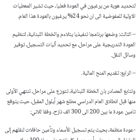
لتحديد هوية من يرغبون في العودة فعليا، حيث تشير المعطيات
الاولية للمفوضية الى ان نحو 24% يرغبون بالعودة هذا العام.
– الثالث: وضعها برنامجا تنفيذيا يتلاءم والخطة اللبنانية، لتنظيم
العودة التدريجية على مراحل، مع تحديد آليات التسجيل، توفير
وسائل النقل.
– الرابع: تقديم المنح المالية.
وتتابع المصادر بان الخطة اللبنانية، تتوزع على مراحل، تنتهي الأولى
منها قبل انطلاق العام الدراسي مطلع شهر أيلول المقبل، حيث يتوقع
تامين عودة ما بين 200 الى 300 الف نازح، وفقا للاتي:
-عودة منظمة، بحيث يتم تسجيل الأسماء وتأمين حافلات لنقلهم إلى