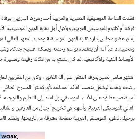
فقدت الساحة الموسيقية المصرية والعربية أحد رموزها البارزين، بوفاة ا
فرقة أم كلثوم للموسيقى العربية، ووكيل أول نقابة المهن الموسيقية ا
إمام، عضو مجلس إدارة نقابة المهن الموسيقية وعميد المعهد العالي للموس
ومحبيه، داعياً الله أن يتغمده بواسع رحمته ويسكنه فسيح جناته، وش
الأوساط الفنية والأكاديمية، لما كان يتمتع به من مكانة رفيعة ومسيرة حا
اشتهر سامي نصير بعزفه المتقن على آلة القانون، وكان من المقربين للما
رشحه بنفسه ليشغل منصب القائد المساعد لأوركسترا المسرح الغنائي.
لم يقتصر عطاؤه على الأداء الموسيقي، بل امتد إلى التعليم والتوجيه 
العالي للموسيقى العربية، وأسهم في تخريج أجيال من العازفين والفناني
برحيله، تطوي الموسيقى العربية صفحة مشرقة من تاريخها، وتفقد قامة ف