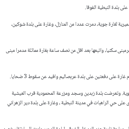
ى بلدة النبطية الفوقا.
رية لغارة جوية، دمرت عددا من المنازل، وغارة على بلدة شوكين،
مبنى سكنيا، واتبعها بعد اقل من نصف ساعة بغارة مماثلة مدمرا مبنى
رة على دفعتين على بلدة عربصاليم وافيد عن سقوط 3 ضحايا.
وية. وتعرضت بلدة زبدين وسجد ومزرعة المحمودية قرب العيشية
على حي الراهبات في مدينة النبطية ، وغارة على بلدة دير الزهراني