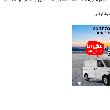
 دراجة نارية عند المدخل الشرقي لبلدة الدوير وادت الى ارتقاء شهيد.
واطرافها.