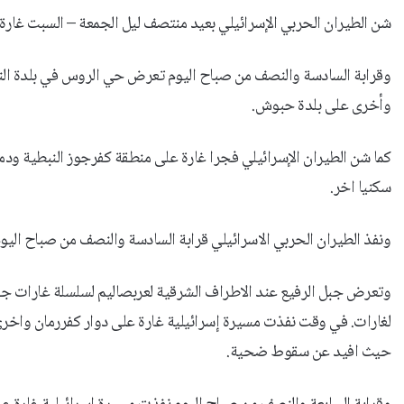
شن الطيران الحربي الإسرائيلي بعيد منتصف ليل الجمعة – السبت غارة عل
وقرابة السادسة والنصف من صباح اليوم تعرض حي الروس في بلدة النمي
وأخرى على بلدة حبوش.
كما شن الطيران الإسرائيلي فجرا غارة على منطقة كفرجوز النبطية ودمر
سكنيا اخر.
ونفذ الطيران الحربي الاسرائيلي قرابة السادسة والنصف من صباح اليوم غا
وتعرض جبل الرفيع عند الاطراف الشرقية لعربصاليم لسلسلة غارات ج
لغارات. في وقت نفذت مسيرة إسرائيلية غارة على دوار كفررمان واخرى 
حيث افيد عن سقوط ضحية.