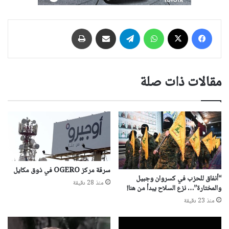
فيسبوك
‫X
واتساب
تيلقرام
مشاركة عبر البريد
طباعة
مقالات ذات صلة
سرقة مركز OGERO في ذوق مكايل
“أنفاق للحزب في كسروان وجبيل
منذ 28 دقيقة
والمختارة”… نزع السلاح يبدأ من هنا!
منذ 23 دقيقة