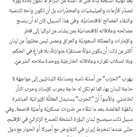
بعد تولّيه السلطة بناءً على ما أعلنه من التزام ألّا تكون بلاده بؤرة
تصدّر الأزمات والميليشيات والمخدّرات، بل أن تكون واحة للتنمية
والتقاء المصالح الاقتصاديّة. وفي هذا السبيل، كان له أن ينسج
مصالحه وعلاقاته الاقتصاديّة بمن يشاء، من تركيا إلى قطر
والإمارات والمملكة السعوديّة والعراق ومصر. ليس مطلوباً من لبنان
أكثر من ذلك: أن يكون دولةً مستقرّة متوازنةً، بلا فراغٍ في الحكم،
وبلا استلاب لقراره وعلاقاته الخارجيّة ووحدة سلاحه الشرعيّ.
يهرب “الحزب” من أسئلة ناسه ومساءلة اللبنانيّين إلى مواجهة لا
حاجة للبنان بها، كما لم تكن له حاجة بحرب الإسناد وحرب الثأر
لخامنئي. والأسوأ أنّ “الحزب” يستبدل المظلّة الإيرانيّة المباشرة
بالقوّة الفائضة، بعد ما تلقّاه من ضربات عسكريّة وأمنيّة قاصمة. وفي
سبيل ذلك، سيصبح لبنان البؤرة النشطة للصدع الزلزاليّ في الإقليم،
حتّى عندما تنخرط إيران في التفاوض مع أميركا أو الحوار مع دول