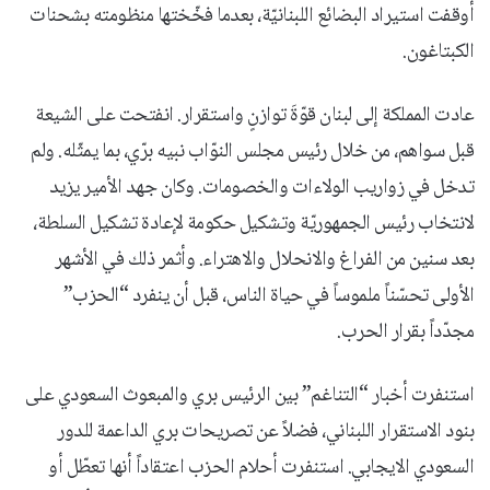
أوقفت استيراد البضائع اللبنانيّة، بعدما فخّختها منظومته بشحنات
الكبتاغون.
عادت المملكة إلى لبنان قوّةَ توازنٍ واستقرار. انفتحت على الشيعة
قبل سواهم، من خلال رئيس مجلس النوّاب نبيه برّي، بما يمثّله. ولم
تدخل في زواريب الولاءات والخصومات. وكان جهد الأمير يزيد
لانتخاب رئيس الجمهوريّة وتشكيل حكومة لإعادة تشكيل السلطة،
بعد سنين من الفراغ والانحلال والاهتراء. وأثمر ذلك في الأشهر
الأولى تحسّناً ملموساً في حياة الناس، قبل أن ينفرد “الحزب”
مجدّداً بقرار الحرب.
استنفرت أخبار “التناغم” بين الرئيس بري والمبعوث السعودي على
بنود الاستقرار اللبناني، فضلاً عن تصريحات بري الداعمة للدور
السعودي الايجابي. استنفرت أحلام الحزب اعتقاداً أنها تعطّل أو