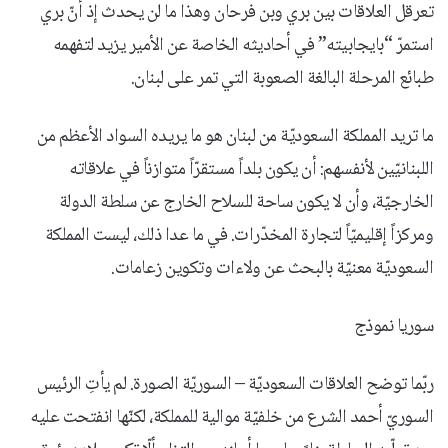
تعرقل العلاقات بين بري وبن فرحان وهذا ما لن يحدث إذ أنّ بري
استمرّ “بايجابيته” في أحاديثه الخاصة عن الأمير يزيد لتفهمه
طبائع المرحلة البالغة الصعوبة التي تمر على لبنان.
ما تريد المملكة السعوديّة من لبنان هو ما يريده السواد الأعظم من
اللبنانيّين لأنفسهم: أن يكون بلداً مستقرّاً متوازناً في علاقاته
الخارجيّة، وأن لا يكون ساحة للسلاح الخارج عن سلطة الدولة
ومركزاً إقليميّاً لتجارة المخدّرات. في ما عدا ذلك، ليست المملكة
السعوديّة معنيّة بالبحث عن ولاءات وتكوين زعامات.
سوريا نموذج
ربّما توضح العلاقات السعوديّة – السوريّة الصورة. لم يأتِ الرئيس
السوريّ أحمد الشرع من خلفيّة موالية للمملكة، لكنّها انفتحت عليه