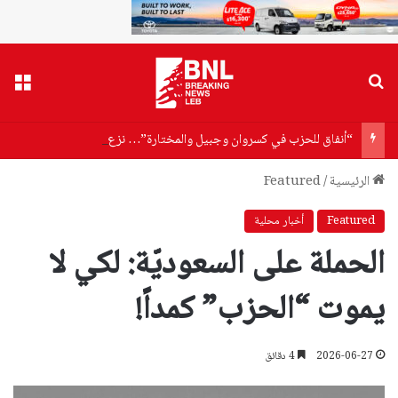
بحث عن
القا
“أنفاق للحزب في كسروان وجبيل والمختارة”… نزع السلاح يبدأ من هنا!
الرئيسية
/
Featured
Featured
أخبار محلية
الحملة على السعوديّة: لكي لا
يموت “الحزب” كمداً!
2026-06-27
4 دقائق