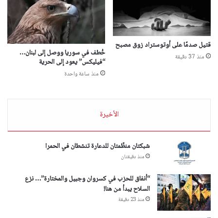
قتيل صدمًا على أوتوستراد زوق مصبح
خُطف في سوريا ووصل إلى لبنان…
منذ 37 دقيقة
“فيليكس” يعود إلى الحرية
منذ ساعة واحدة
الأخيرة
شبكتان منظّمتان للدعارة تنشطان في الحمرا
منذ دقيقتان
“أنفاق للحزب في كسروان وجبيل والمختارة”… نزع
السلاح يبدأ من هنا!
منذ 23 دقيقة