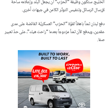
الخليج. ستكون وظيفة “الحزب” أن يجعل البلد وإعلامه ساحة
لإرسال الرسائل وتنفيس التوتّر الكامن في جبهات أخرى.
دفع لبنان ثمناً باهظاً لقوّة “الحزب” العسكريّة الفائضة على مدى
عقدين، ويدفع الآن ثمناً مزدوجاً بعدما “راحت هيك”، على حدّ تعبير
صفا.