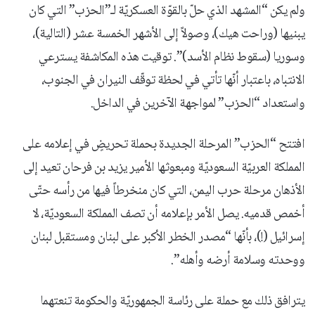
ولم يكن “المشهد الذي حلّ بالقوّة العسكريّة لـ”الحزب” التي كان
يبنيها (وراحت هيك)، وصولاً إلى الأشهر الخمسة عشر (التالية)،
وسوريا (سقوط نظام الأسد)”. توقيت هذه المكاشفة يسترعي
الانتباه، باعتبار أنّها تأتي في لحظة توقّف النيران في الجنوب،
واستعداد “الحزب” لمواجهة الآخرين في الداخل.
افتتح “الحزب” المرحلة الجديدة بحملة تحريضٍ في إعلامه على
المملكة العربيّة السعوديّة ومبعوثها الأمير يزيد بن فرحان تعيد إلى
الأذهان مرحلة حرب اليمن، التي كان منخرطاً فيها من رأسه حتّى
أخمص قدميه. يصل الأمر بإعلامه أن تصف المملكة السعوديّة، لا
إسرائيل (!)، بأنّها “مصدر الخطر الأكبر على لبنان ومستقبل لبنان
ووحدته وسلامة أرضه وأهله”.
يترافق ذلك مع حملة على رئاسة الجمهوريّة والحكومة تنعتهما