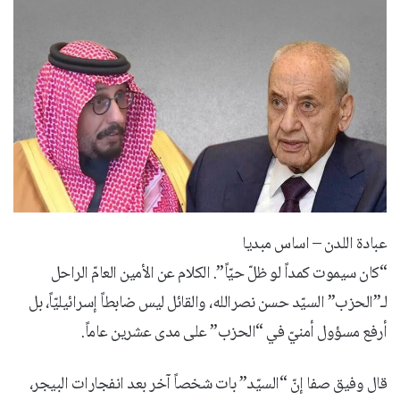
عبادة اللدن – اساس مبديا
“كان سيموت كمداً لو ظلّ حيّاً”. الكلام عن الأمين العامّ الراحل
لـ”الحزب” السيّد حسن نصرالله، والقائل ليس ضابطاً إسرائيليّاً، بل
أرفع مسؤول أمنيّ في “الحزب” على مدى عشرين عاماً.
قال وفيق صفا إنّ “السيّد” بات شخصاً آخر بعد انفجارات البيجر،