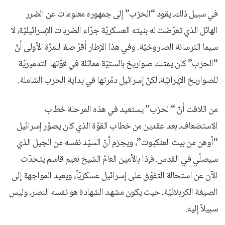
في سبيل ذلك، يقود “الحزب” إلى جمهوره معلومات عن الضرر
الهائل الذي تعرّضت له بنيته العسكريّة جرّاء الضربات الإسرائيليّة، لا
سيما الترسانة الصاروخيّة. وفي هذا الإطار أقرّ صفا للمرّة الأولى أنّ
“الحزب” كان يمتلك صواريخ بالستيّة مماثلة في قوّتها التدميريّة
للصواريخ الإيرانيّة، لكنّ إسرائيل دمّرتها في بداية الحرب الشاملة.
من اللافت أنّ “الحزب” يستعيد في هذه المرحلة خطاب
الاستضعاف، بعد عقدين من خطاب القوّة الذي كان يصوّر إسرائيل
“أوهن من بيت العنكبوت”، ويجزم أنّ السيّد نفسه من الجيل الذي
سيصلّي في القدس. فإذا بالأمين العامّ الشيخ نعيم قاسم يتحدّث
الآن عن استحالة التفوّق على إسرائيل عسكريّاً، ويعيد المواجهة إلى
الصيغة الكربلائيّة، حيث يكون مشهد الشهادة هو نفسه النصر، وليس
سبيلاً إليه.