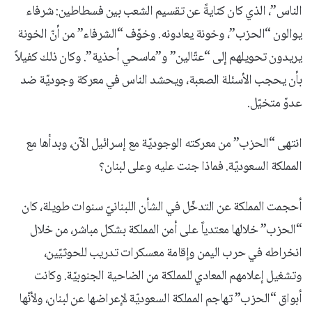
الناس”، الذي كان كنايةً عن تقسيم الشعب بين فسطاطين: شرفاء
يوالون “الحزب”، وخونة يعادونه. وخوّف “الشرفاء” من أنّ الخونة
يريدون تحويلهم إلى “عتّالين” و”ماسحي أحذية”. وكان ذلك كفيلاً
بأن يحجب الأسئلة الصعبة، ويحشد الناس في معركة وجوديّة ضد
عدوّ متخيّل.
انتهى “الحزب” من معركته الوجوديّة مع إسرائيل الآن، وبدأها مع
المملكة السعوديّة. فماذا جنت عليه وعلى لبنان؟
أحجمت المملكة عن التدخّل في الشأن اللبنانيّ سنوات طويلة، كان
“الحزب” خلالها معتدياً على أمن المملكة بشكل مباشر، من خلال
انخراطه في حرب اليمن وإقامة معسكرات تدريب للحوثيّين،
وتشغيل إعلامهم المعادي للمملكة من الضاحية الجنوبيّة. وكانت
أبواق “الحزب” تهاجم المملكة السعوديّة لإعراضها عن لبنان، ولأنّها