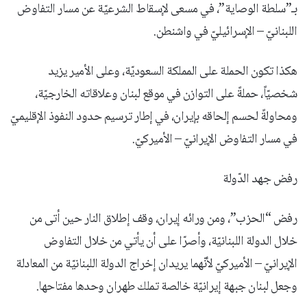
بـ”سلطة الوصاية”، في مسعى لإسقاط الشرعيّة عن مسار التفاوض
اللبنانيّ – الإسرائيليّ في واشنطن.
هكذا تكون الحملة على المملكة السعوديّة، وعلى الأمير يزيد
شخصيّاً، حملةً على التوازن في موقع لبنان وعلاقاته الخارجيّة،
ومحاولةً لحسم إلحاقه بإيران، في إطار ترسيم حدود النفوذ الإقليميّ
في مسار التفاوض الإيرانيّ – الأميركيّ.
رفض جهد الدّولة
رفض “الحزب”، ومن ورائه إيران، وقف إطلاق النار حين أتى من
خلال الدولة اللبنانيّة، وأصرّا على أن يأتي من خلال التفاوض
الإيرانيّ – الأميركيّ لأنّهما يريدان إخراج الدولة اللبنانيّة من المعادلة
وجعل لبنان جبهة إيرانيّة خالصة تملك طهران وحدها مفتاحها.