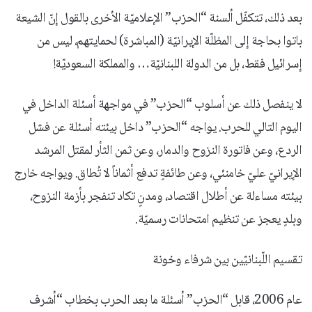
بعد ذلك، تتكفّل ألسنة “الحزب” الإعلاميّة الأخرى بالقول إنّ الشيعة
باتوا بحاجة إلى المظلّة الإيرانيّة (المباشرة) لحمايتهم، ليس من
إسرائيل فقط، بل من الدولة اللبنانيّة… والمملكة السعوديّة!
لا ينفصل ذلك عن أسلوب “الحزب” في مواجهة أسئلة الداخل في
اليوم التالي للحرب. يواجه “الحزب” داخل بيئته أسئلة عن فشل
الردع، وعن فاتورة النزوح والدمار، وعن ثمن الثأر لمقتل المرشد
الإيرانيّ عليّ خامنئي، وعن طائفةٍ تدفع أثماناً لا تُطاق. ويواجه خارج
بيئته مساءلة عن أطلال اقتصاد، ومدنٍ تكاد تنفجر بأزمة النزوح،
وبلدٍ يعجز عن تنظيم امتحانات رسميّة.
تقسيم اللّبنانيّين بين شرفاء وخونة
عام 2006، قابل “الحزب” أسئلة ما بعد الحرب بخطاب “أشرف