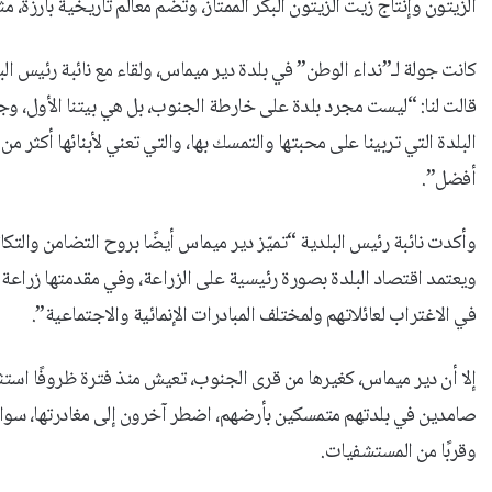
الزيتون وإنتاج زيت الزيتون البكر الممتاز، وتضم معالم تاريخية بارزة، مثل
كانت جولة لـ”نداء الوطن” في بلدة دير ميماس، ولقاء مع نائبة رئيس البل
قالت لنا: “ليست مجرد بلدة على خارطة الجنوب، بل هي بيتنا الأول، وجذ
البلدة التي تربينا على محبتها والتمسك بها، والتي تعني لأبنائها أكثر 
أفضل”.
وأكدت نائبة رئيس البلدية “تميّز دير ميماس أيضًا بروح التضامن والتك
ويعتمد اقتصاد البلدة بصورة رئيسية على الزراعة، وفي مقدمتها زراعة ال
في الاغتراب لعائلاتهم ولمختلف المبادرات الإنمائية والاجتماعية”.
إلا أن دير ميماس، كغيرها من قرى الجنوب، تعيش منذ فترة ظروفًا استثنا
صامدين في بلدتهم متمسكين بأرضهم، اضطر آخرون إلى مغادرتها، سواء
وقربًا من المستشفيات.