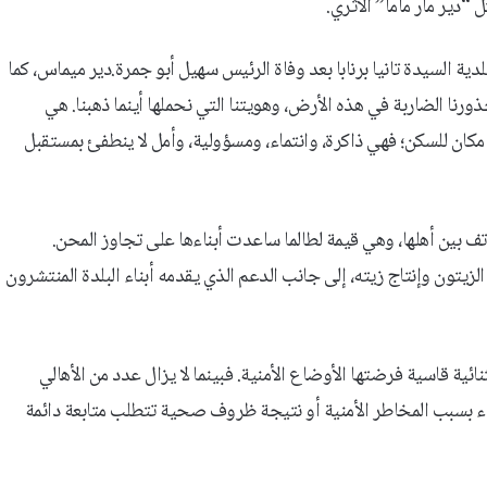
 “دير مار ماما” الأثري.
دية السيدة تانيا برنابا بعد وفاة الرئيس سهيل أبو جمرة.دير ميماس، كما
ورنا الضاربة في هذه الأرض، وهويتنا التي نحملها أينما ذهبنا. هي
من مكان للسكن؛ فهي ذاكرة، وانتماء، ومسؤولية، وأمل لا ينطفئ بمستقبل
اتف بين أهلها، وهي قيمة لطالما ساعدت أبناءها على تجاوز المحن.
زيتون وإنتاج زيته، إلى جانب الدعم الذي يقدمه أبناء البلدة المنتشرون
ئية قاسية فرضتها الأوضاع الأمنية. فبينما لا يزال عدد من الأهالي
 بسبب المخاطر الأمنية أو نتيجة ظروف صحية تتطلب متابعة دائمة