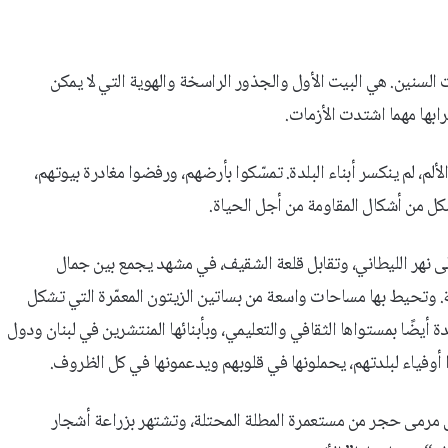
سنين. هي البيت الأول والجذور الراسخة والهوية التي لا يمكن
ابها مهما اشتدت الأزمات.
م، لم ينكسر أبناء البلدة. تمسّكوا بأرضهم، ورفضوا مغادرة بيوتهم،
ل من أشكال المقاومة من أجل الحياة.
لى نهر الليطاني، وتقابل قلعة الشقيف، في مشهد يجمع بين جمال
ة. وتحيط بها مساحات واسعة من بساتين الزيتون المعمّرة التي تشكل
لدة أيضًا بمستواها الثقافي والتعليمي، وبأبنائها المنتشرين في لبنان ودول
أوفياء لبلدتهم، يحملونها في قلوبهم ويدعمونها في كل الظروف.
ى مرمى حجر من مستعمرة المطلة المحتلة، وتشتهر بزراعة أشجار