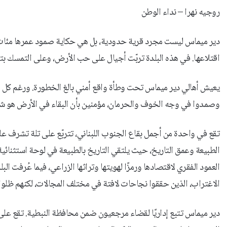
روجيه نهرا – نداء الوطن
دير ميماس ليست مجرد قرية حدودية، بل هي حكاية صمود عمرها مئات ال
اقتلاعها. في هذه البلدة تربّت أجيال على حب الأرض، وعلى التمسك بتر
يعيش أهالي دير ميماس تحت وطأة واقع أمني بالغ الخطورة. ورغم كل الأل
وصمدوا في وجه الخوف والحرمان، مؤمنين بأن البقاء في الأرض هو شك
تقع في واحدة من أجمل بقاع الجنوب اللبناني، تتربّع على تلة تشرف ع
الطبيعة وعمق التاريخ، حيث يلتقي التاريخ بالطبيعة في لوحة استثنائي
العمود الفقري لاقتصادها ورمزًا لهويتها وتراثها الزراعي، فيما عُرفت الب
الاغتراب، الذين حققوا نجاحات لافتة في مختلف المجالات، لكنهم ظلوا 
دير ميماس تتبع إداريًا لقضاء مرجعيون ضمن محافظة النبطية. تقع عل