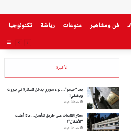
د
فن ومشاهير
منوعات
رياضة
تكنولوجيا
إضاف
الأخيرة
بعد “حيحو”… لواء سوري يدخل السفارة في بيروت
ويختفي!
منذ 30 دقيقة
مطار القليعات على طريق التأهيل… ماذا أعلنت
“الأشغال”؟
منذ 34 دقيقة