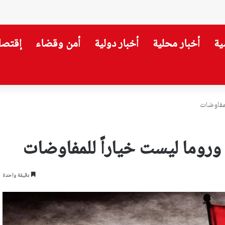
ية
أخبار محلية
أخبار دولية
أمن وقضاء
إقتصا
ا أعلنت “الأشغال”؟
لمفاوضات
وروما ليست خياراً للمفاوضات
دقيقة واحدة