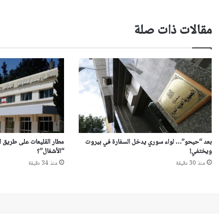
مقالات ذات صلة
بعد “حيحو”… لواء سوري يدخل السفارة في بيروت
مطار القليعات على طريق ا
ويختفي!
“الأشغال”؟
منذ 30 دقيقة
منذ 34 دقيقة