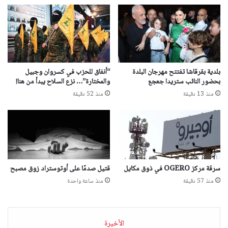
بلدية بقرقاشا تفتتح مهرجان البلدة
“أنفاق للحزب في كسروان وجبيل
بحضور النائب ستريدا جعجع
والمختارة”… نزع السلاح يبدأ من هنا!
منذ 13 دقيقة
منذ 52 دقيقة
سرقة مركز OGERO في ذوق مكايل
قتيل صدمًا على أوتوستراد زوق مصبح
منذ 57 دقيقة
منذ ساعة واحدة
الأخيرة