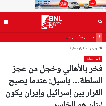
بحث عن
القا
شبكتان منظّمتان للدعارة تنشطان في الحمرا
الرئيسية
/
أخبار محلية
أخبار محلية
فخر بالأهالي وخجل من عجز
السلطة… باسيل: عندما يصبح
القرار بين إسرائيل وإيران يكون
لبنان هو الخاسر