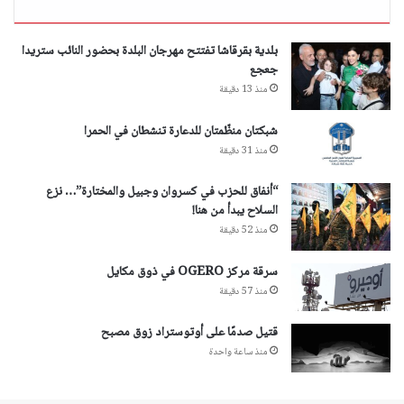
بلدية بقرقاشا تفتتح مهرجان البلدة بحضور النائب ستريدا
جعجع
منذ 13 دقيقة
شبكتان منظّمتان للدعارة تنشطان في الحمرا
منذ 31 دقيقة
“أنفاق للحزب في كسروان وجبيل والمختارة”… نزع
السلاح يبدأ من هنا!
منذ 52 دقيقة
سرقة مركز OGERO في ذوق مكايل
منذ 57 دقيقة
قتيل صدمًا على أوتوستراد زوق مصبح
منذ ساعة واحدة