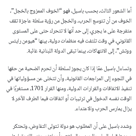
أما الشعور الثالث، بحسب باسيل، فهو “الخوف الممزوج بالخجل”،
الخوف من أن تتوسع الحرب، والخجل من رؤية سلطة عاجزة تقف
متفرجة على ما يجري، إلى حد أنها لا تتحرك حتى على المستوى
القانوني، في وقت تلتفت فيه منظمات دولية، بينها “هيومن رايتس
ووتش”، إلى الانتهاكات، بينما تبقى الدولة اللبنانية غائبة.
وتساءل باسيل عمّا إذا كان يجوز لسلطة أن تحرم الضحية من حقها
في اللجوء إلى المراجعات القانونية، وأن تتخلى عن مسؤولياتها في
تنفيذ الاتفاقات والقرارات الدولية، ومنها القرار 1701، مستغربًا في
الوقت نفسه الدخول في ترتيبات أو اتفاقات فيما الطرف الآخر لا
يزال يمارس الحرب والاعتداء.
وشدد باسيل على أن المطلوب هو دولة تتولى التفاوض، وتحتكر