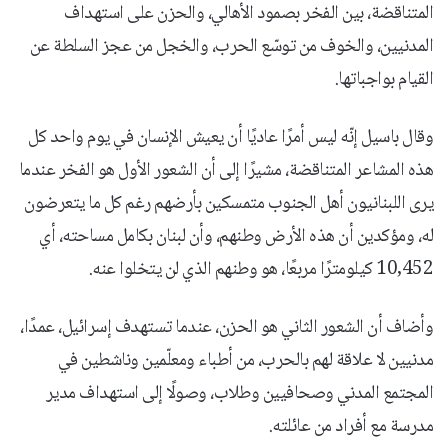
المتناقضة، بين الفخر بصمود الأهالي، والحزن على استهداف
المدنيين، والخوف من توسّع الحرب، والخجل من عجز السلطة عن
القيام بواجباتها.
وقال باسيل إنّه ليس أمرًا عاديًا أن يعيش الإنسان في يوم واحد كل
هذه المشاعر المتناقضة، مشيرًا إلى أن الشعور الأول هو الفخر عندما
يرى اللبنانيون أهل الجنوب متمسكين بأرضهم رغم كل ما يتعرضون
له، ومؤكدين أن هذه الأرض وطنهم، وأن لبنان بكامل مساحته، أي
10,452 كيلومترًا مربعًا، هو وطنهم الذي لن يتخلوا عنه.
وأضاف أن الشعور الثاني هو الحزن، عندما تستهدف إسرائيل، عمدًا،
مدنيين لا علاقة لهم بالحرب، من أطباء ومعلّمين وناشطين في
المجتمع المدني وصحافيين وطلاب، وصولًا إلى استهداف مدير
مدرسة مع أفراد من عائلته.