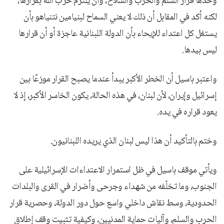
وحدها قرار السلم والحرب والسلاح، وأن يلتزم حزب الله بقرارها،
لكنه أكد في المقابل أن ذلك لا يعني السماح لبنيامين نتنياهو بأن
يستغل كل اعتداء للإيحاء بأن الدولة اللبنانية عاجزة أو أن قرارها
ليس بيدها.
واعتبر باسيل أن الخطر الأكبر يبدأ عندما يصبح القرار موزعًا بين
إسرائيل وإيران، لأن لبنان، في هذه الحالة، يكون الخاسر الأكبر، إذ لا
يعود قراره في يده.
وختم بالتأكيد أن هذا ليس لبنان الذي يريده اللبنانيون.
ويأتي موقف باسيل في ظل استمرار الاعتداءات الإسرائيلية على
الجنوب، وما تخلّفه من شهداء وجرحى وأضرار في القرى والبلدات
الحدودية، وسط نقاش داخلي واسع حول دور الدولة، وحصرية قرار
الحرب والسلم، وآليات حماية المدنيين، وكيفية تثبيت وقف إطلاق