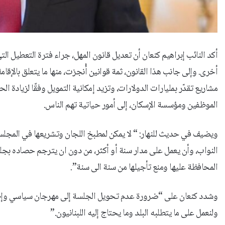
أكد النائب إبراهيم كنعان أن تعديل قانون المهل، جراء فترة التعطيل 
أخرى. وإلى جانب هذا القانون، ثمة قوانين أُنجزت، منها ما يتعلق بالإقا
مشاريع تقدّر بمليارات الدولارات، وتزيد إمكانية التمويل وفقًا لزيادة
الموظفين ومؤسسة الإسكان، إلى أمور حياتية تهم الناس.
ويضيف في حديث للنهار: “ لا يمكن لمطبخ اللجان وتشريعها في المجلس،
النواب، وأن يعمل على مدار سنة أو أكثر، من دون ان يترجم حصاده ب
المحافظة عليها ومنع تأجيلها من سنة الى سنة”.
وشدد كنعان على “ضرورة عدم تحويل الجلسة إلى مهرجان سياسي وإطلا
ولنعمل على ما يتطلبه البلد وما يحتاج إليه اللبنانيون.”