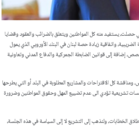
التي حصلت، يستفيد منه كل المواطنين ويتعلق بالضرائب والعقود وقضايا
مة الضريبية، واتفاقية زيادة حصة لبنان في البنك الأوروبي الذي يمول
 الحصص، إضافة إلى قوانين الضابطة الجمركية والدفاع المدني وتعاونية
 ومناقشة كل الاقتراحات والمشاريع المطلوبة في البلد أو التي يطرحها
جلسات تشريعية تؤدي الى عدم تضييع المهل وحقوق المواطنين وضرورة
ق الخطابات، ولنذهب إلى التشريع لا إلى السياسة في هذه الجلسة،