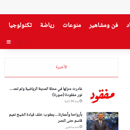
د
فن ومشاهير
منوعات
رياضة
تكنولوجيا
إضاف
الأخيرة
غادرت منزلها في محلة المدينة الرياضية ولم تعد…
نور مفقودة (صورة)
منذ 16 ثانية
بأرواحنا وأعمارنا… يعقوب: خلف قيادة الشيخ نعيم
قاسم حتى النصر
منذ ساعتين