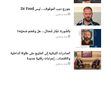
جورج ديب الموقوف… ليس Dr Food
منذ ساعتين
بالصّورة: نجّار مُحتال… هل وقعتم ضحيّته؟
منذ ساعتين
الصادرات اللبنانية إلى الخليج على طاولة الداخلية
والاقتصاد… إجراءات رقابية جديدة
منذ ساعتين