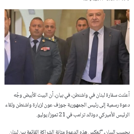
أعلنت سفارة لبنان في واشنطن، في بيان، أن البيت الأبيض وجّه
دعوة رسمية إلى رئيس الجمهورية جوزف عون لزيارة واشنطن ولقاء
الرئيس الأميركي دونالد ترامب في 21 تموز/ يوليو.
بحسب البيان، “تعكس هذه الدعوة متانة الشراكة القائمة بين لبنان