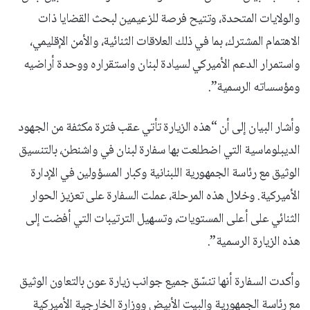
والولايات المتحدة، وتتيح فرصة للزعيمين لبحث القضايا ذات
الاهتمام المشترك، بما في ذلك العلاقات الثنائية، والأمن الإقليمي،
واستمرار الدعم الأميركي لسيادة لبنان واستقراره ووحدة أراضيه
ومؤسساته الرسمية”.
وأشار البيان إلى أن “هذه الزيارة تأتي عقب فترة مكثفة من الجهود
الديبلوماسية التي اضطلعت بها سفارة لبنان في واشنطن، بالتنسيق
الوثيق مع رئاسة الجمهورية اللبنانية وكبار المسؤولين في الإدارة
الأميركية. وخلال هذه المرحلة، عملت السفارة على تعزيز الحوار
الثنائي على أعلى المستويات، وتسهيل الترتيبات التي أفضت إلى
هذه الزيارة الرسمية”.
وأكدت السفارة أنها تنسّق جميع جوانب زيارة عون بالتعاون الوثيق
مع رئاسة الجمهورية والبيت الأبيض ووزارة الخارجية الأميركية