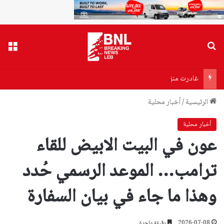
بحث عن
القا
غادرت منزلها في محلة المدينة الرياضية ولم تعد… نور مفقودة (صورة)
الرئيسية
/
أخبار محلية
أخبار محلية
عون في البيت الابيض للقاء
ترامب… الموعد الرسمي حُدد
وهذا ما جاء في بيان السفارة
2026-07-08
دقيقة واحدة