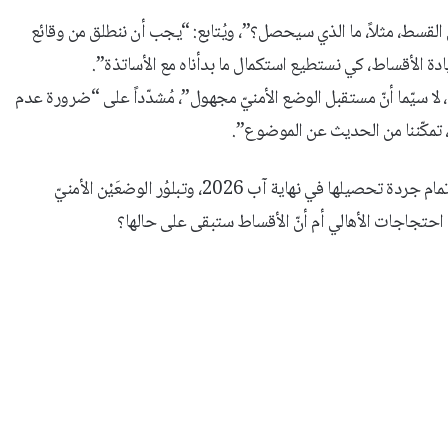
فع الأقساط، من دون تحصيل سوى 50 في المئة من القسط، مثلاً، ما الذي سيحصل؟”، ويُتابع: “يجب أن ننطلق من وقائع
يادة الأقساط، كي نستطيع استكمال ما بدأناه مع الأساتذة”.
ً، لا سيّما أنّ مستقبل الوضع الأمنيّ مجهول”، مُشدّداً على “ضرورة عدم
 تمكّننا من الحديث عن الموضوع”.
إذاً، يبقى مصير الأقساط مجهولاً حتّى الآن، وفي ثلاجة الانتظار، حتّى إتمام جردة تحصيلها في نهاية آب 2026، وتبلوُر الوضعَيْن الأمنيّ
ع احتجاجات الأهالي أم أنّ الأقساط ستبقى على حالها؟