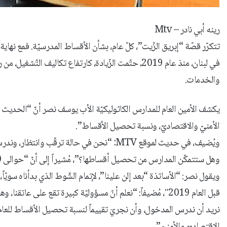
رينه أبي نادر – Mtv
تتكرّر قصّة “إبريق الزّيت”، كلّ عام، بشأن الأقساط المدرسيّة. فمع نهاية
في لبنان، منذ عام 2019، حتّمت الزّيادة، كارتفاع تكاليف
والخدمات.
يكشف الأمين العام للمدارس الكاثوليكيّة الأب يوسف نصر أنّ “الحديث عن ز
الأمنيّ والاقتصاديّ، ونسبة تحصيل الأقساط”.
ويُضيف، في حديث لموقع MTV: “نحن في حالة ترق
وهل ستتمكّن المدارس من تحصيل أقساطها؟”، مُشيراً إلى أنّ “حوالى 30 إلى 40 في المئة من الأقساط غير محصّلة، وهذه النّسبة كبيرة”.
ويقول نصر: “الأساتذة “بعد إلن علينا”، لإتمام الشّوط الذي بدأناه سويّاً
قبل العام 2019″، مُضيفاً: “نعلم أنّ مسؤوليّة كبيرة تقع عل
الاقتصاديّ والأمنيّ”.