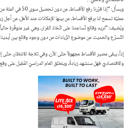
ويسأل: “إذا قرّرنا ر
عمليّة تسمح لنا برفع الأقساط، من بينها الإمكانات عند الأهل، من أجل ز
ويُضيف: “نريد وقائع تُساعدنا على اتّخاذ القرار، وهي غير متوفّرة حاليا
التّسرّع والحديث عن موضوع الزّيادات من دون وجود وقائع بين أيدينا،
والاقتصاديّ. فهل سنشهد زيادةً، وينطلق العام الدراسيّ المُقبل على وق