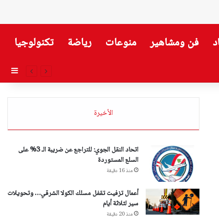
د
فن ومشاهير
منوعات
رياضة
تكنولوجيا
إضاف
الأخيرة
اتحاد النقل الجوي: للتراجع عن ضريبة الـ 3% على
السلع المستوردة
منذ 16 دقيقة
أعمال تزفيت تقفل مسلك الكولا الشرقي… وتحويلات
سير لثلاثة أيام
منذ 20 دقيقة