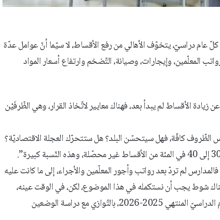
 كلّ عام دراسيّ، يتخوّف الأهالي من رفع الأقساط، لا سيّما أنّ عوامل عدّة
 التّشغيل، من رواتب المعلّمين، وإيجارات، وصيانة، التّضخم وارتفاع أسعار المواد
يادة الأقساط لم يبدأ بعد، فهناك معايير لاتّخاذ القرار، وهي الظّرفَيْن
ّب وانتظار، وندرس الظّروف كافّة، فهل سيتحسّن البلد؟ هل ستتحرّك العجلة الاقتصاديّة؟
، فالمدارس لم تردّ بعد رواتب وأجور المعلّمين والأجراء، إلى ما كانت عليه
ى عاتقنا، وهناك شوط يجب أن نستكمله في هذا الموضوع، لكن، في الوقت عينه،
نريد أن ندرس المدخول، وأن نجريَ تقييماً لنسبة تحصيل الأقساط للعام الدراسيّ المنتهي 2025-2026، بالتّوازي مع دراسة الوضعين