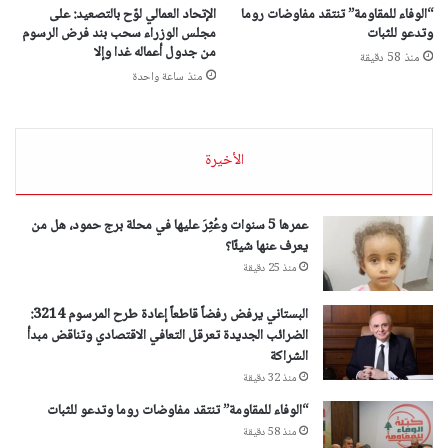
“الوفاء للمقاومة” تنتقد مفاوضات روما
الإتحاد العمالي لوّح بالتصعيد: على
وتدعو للثبات
مجلس الوزراء سحب بند فرض الرسوم
من جدول أعماله غدا وإلا
منذ 58 دقيقة
منذ ساعة واحدة
الأخيرة
عمرها 5 سنوات وعُثِرَ عليها في محلة برج حمود، هل من
يعرف عنها شيئًا؟
منذ 25 دقيقة
البستاني يرفض رفضاً قاطعاً إعادة طرح المرسوم 3214:
الضرائب الجديدة تعرقل التعافي الاقتصادي وتناقض مبدأ
الشراكة
منذ 32 دقيقة
“الوفاء للمقاومة” تنتقد مفاوضات روما وتدعو للثبات
منذ 58 دقيقة