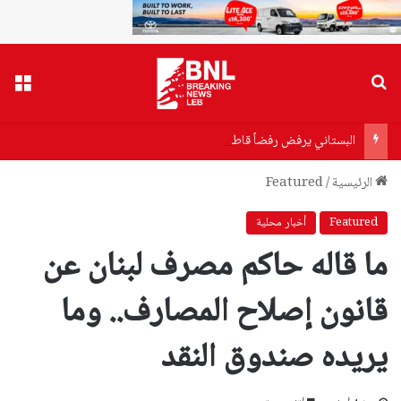
بحث عن
القا
البستاني يرفض رفضاً قاطعاً إعادة طرح المرسوم 3214: الضرائب الجديدة تعرقل التعافي الاقتصادي وتناقض مبدأ الشراكة
الرئيسية
/
Featured
Featured
أخبار محلية
ما قاله حاكم مصرف لبنان عن
قانون إصلاح المصارف.. وما
يريده صندوق النقد