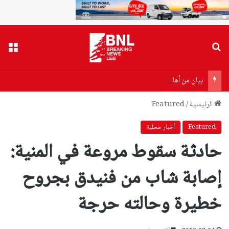
بحث عن
القا
بيان من أهالي ضحايا مرفأ بيروت إلى وزير الصحة…هذا ما جاء فيه!
الرئيسية
/
Featured
Featured
أخبار محلية
حادثة سقوط مروعة في المنية:
إصابة شاب من فنيدق بجروح
خطيرة وحالته حرجة