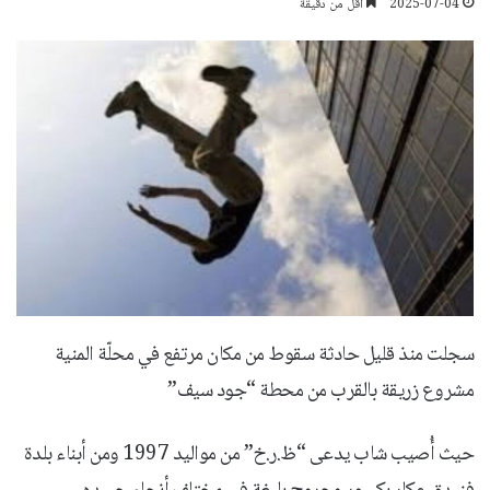
2025-07-04
أقل من دقيقة
سجلت منذ قليل حادثة سقوط من مكان مرتفع في محلّة المنية
مشروع زريقة بالقرب من محطة “جود سيف”
حيث أُصيب شاب يدعى “ظ.ر.خ” من مواليد 1997 ومن أبناء بلدة