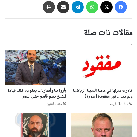
فيسبوك
‫X
واتساب
تيلقرام
مشاركة عبر البريد
طباعة
مقالات ذات صلة
غادرت منزلها في محلة المدينة الرياضية
بأرواحنا وأعمارنا… يعقوب: خلف قيادة
ولم تعد… نور مفقودة (صورة)
الشيخ نعيم قاسم حتى النصر
منذ 15 دقيقة
منذ ساعتين