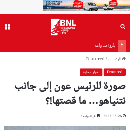
بحث عن
القا
بأرواحنا وأعمارنا… يعقوب: خلف قيادة الشيخ نعيم قاسم حتى النصر
الرئيسية
/
Featured
Featured
أخبار محلية
صورة للرئيس عون إلى جانب
نتنياهو… ما قصتها!؟
2025-06-26
دقيقة واحدة