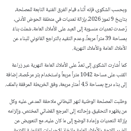
وبحسب الشكوى، فإنه أثناء قيام الفرق الفنية التابعة للمصلحة،
بتاريخ 9 تموز 2026، بإزالة تعديات في منطقة الحوض الأدنى،
رُصدت تعديات منسوبة إلى العبد على الأملاك العامة، شملت بناءً
بمساحة 39 متراً مربعاً، وعدم التقيد بالتراجع القانوني للبناء عن
الأملاك العامة والأملاك النهرية.
كما أشارت الشكوى إلى تعدٍّ على الأملاك العامة النهرية عبر زراعة
القنب على مساحة 1042 متراً مربعاً واستخدام بئر مرخّصة، إضافة
إلى بناء درج بمساحة 4.5 أمتار مربعة، وفق الخريطة المرفقة بالملف.
وطلبت المصلحة الوطنية لنهر الليطاني ملاحقة المدعى عليه وكل
من يظهره التحقيق، وإحالته إلى المرجع القضائي المختص، وإلزامه
بإزالة التعديات وإعادة الوضع إلى ما كان عليه، مع التعويض عن
الضرر اللاحق بالأملاك العامة واتخاذ الإجراءات القانونية اللازمة.