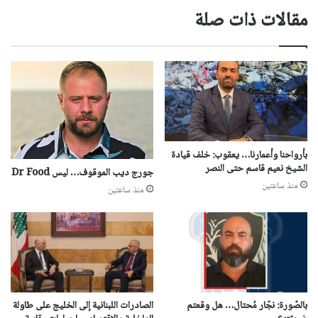
مقالات ذات صلة
بأرواحنا وأعمارنا… يعقوب: خلف قيادة
الشيخ نعيم قاسم حتى النصر
جورج ديب الموقوف… ليس Dr Food
منذ ساعتين
منذ ساعتين
بالصّورة: نجّار مُحتال… هل وقعتم
الصادرات اللبنانية إلى الخليج على طاولة