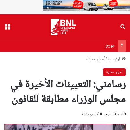
بحث عن
القا
جورج ديب الموقوف… ليس Dr Food
الرئيسية
/
أخبار محلية
أخبار محلية
رسامني: التعيينات الأخيرة في
مجلس الوزراء مطابقة للقانون
منذ 4 أسابيع
أقل من دقيقة