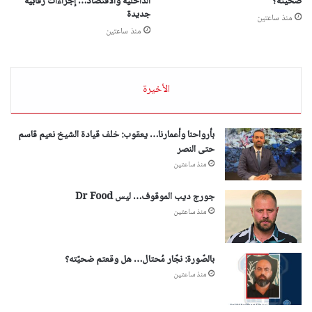
ضحيّته؟
الداخلية والاقتصاد… إجراءات رقابية
جديدة
منذ ساعتين
منذ ساعتين
الأخيرة
بأرواحنا وأعمارنا… يعقوب: خلف قيادة الشيخ نعيم قاسم
حتى النصر
منذ ساعتين
جورج ديب الموقوف… ليس Dr Food
منذ ساعتين
بالصّورة: نجّار مُحتال… هل وقعتم ضحيّته؟
منذ ساعتين