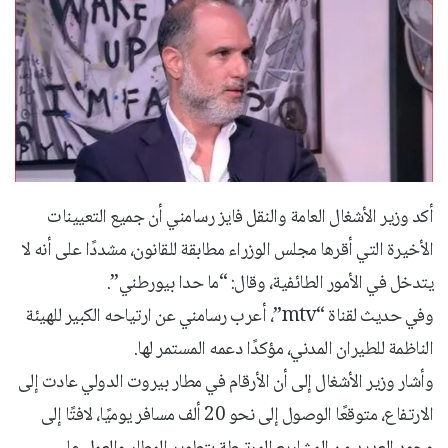
أكد وزير الأشغال العامة والنقل فايز رسامني أن جميع التعيينات
الأخيرة التي أقرها مجلس الوزراء مطابقة للقانون، مشددًا على أنه لا
يتدخل في الأمور الطائفية، وقال: “ما حدا بيورطني”.
وفي حديث لقناة “mtv”، أعرب رسامني عن ارتياحه الكبير للهيئة
الناظمة للطيران المدني، مؤكدًا دعمه المستمر لها.
وأشار وزير الأشغال إلى أن الأرقام في مطار بيروت الدولي عادت إلى
الارتفاع، متوقعًا الوصول إلى نحو 20 ألف مسافر يوميًا، لافتًا إلى